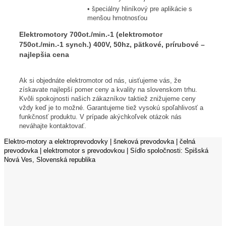
• špeciálny hliníkový pre aplikácie s
menšou hmotnosťou
Elektromotory 700ot./min.-1 (elektromotor
750ot./min.-1 synch.) 400V, 50hz, pätkové, prírubové –
najlepšia cena
Ak si objednáte elektromotor od nás, uisťujeme vás, že
získavate najlepší pomer ceny a kvality na slovenskom trhu.
Kvôli spokojnosti našich zákazníkov taktiež znižujeme ceny
vždy keď je to možné. Garantujeme tiež vysokú spoľahlivosť a
funkčnosť produktu. V prípade akýchkoľvek otázok nás
neváhajte kontaktovať.
Elektro-motory a elektroprevodovky | šneková prevodovka | čelná
prevodovka | elektromotor s prevodovkou | Sídlo spoločnosti: Spišská
Nová Ves, Slovenská republika