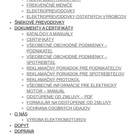
FREKVENČNÉ MENIČE
ELEKTROPREVODOVKY
ELEKTROPREVODOVKY OSTATNÝCH VÝROBCOV
ŠNEKOVÉ PREVODOVKY
DOKUMENTY A CERTIFIKÁTY
KATALÓGY A MANUÁLY
CERTIFIKÁTY
VŠEOBECNÉ OBCHODNÉ PODMIENKY –
PODNIKATEĽ
VŠEOBECNÉ OBCHODNÉ PODMIENKY –
SPOTREBITEĽ
REKLAMAČNÝ PORIADOK PRE PODNIKATEĽOV
REKLAMAČNÝ PORIADOK PRE SPOTREBITEĽOV
REKLAMAČNÝ PROTOKOL
VŠEOBECNÉ INFORMÁCIE PRE ELEKTRICKÝ
MOTOR – MANUÁL
ODSTÚPENIE OD ZMLUVY – PDF
FORMULÁR NA ODSTÚPENIE OD ZMLUVY
OCHRANA OSOBNÝCH ÚDAJOV
O NÁS
VÝROBA ELEKTROMOTOROV
DOPYT
DOPRAVA