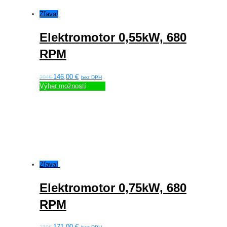
môžete
Zľava!
vybrať
na
Elektromotor 0,55kW, 680
stránke
produktu.
RPM
146,00
€
204€
Výber možností
Tento
produkt
má
viacero
variantov.
Možnosti
si
môžete
Zľava!
vybrať
na
Elektromotor 0,75kW, 680
stránke
produktu.
RPM
171,00
€