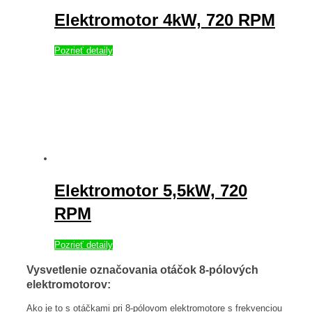
na
Elektromotor 4kW, 720 RPM
stránke
produktu.
Pozrieť detaily
Elektromotor 5,5kW, 720
RPM
Pozrieť detaily
Vysvetlenie označovania otáčok 8-pólových
elektromotorov:
Ako je to s otáčkami pri 8-pólovom elektromotore s frekvenciou