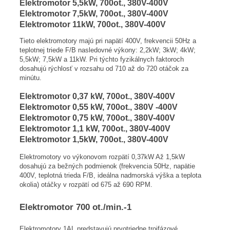
Elektromotor 5,5kW, 700ot., 380V-400V
Elektromotor 7,5kW, 700ot., 380V-400V
Elektromotor 11kW, 700ot., 380V-400V
Tieto elektromotory majú pri napätí 400V, frekvencii 50Hz a
teplotnej triede F/B nasledovné výkony: 2,2kW; 3kW; 4kW;
5,5kW; 7,5kW a 11kW. Pri týchto fyzikálnych faktoroch
dosahujú rýchlosť v rozsahu od 710 až do 720 otáčok za
minútu.
Elektromotor 0,37 kW, 700ot., 380V-400V
Elektromotor 0,55 kW, 700ot., 380V -400V
Elektromotor 0,75 kW, 700ot., 380V-400V
Elektromotor 1,1 kW, 700ot., 380V-400V
Elektromotor 1,5kW, 700ot., 380V-400V
Elektromotory vo výkonovom rozpätí 0,37kW Až 1,5kW
dosahujú za bežných podmienok (frekvencia 50Hz, napätie
400V, teplotná trieda F/B, ideálna nadmorská výška a teplota
okolia) otáčky v rozpätí od 675 až 690 RPM.
Elektromotor 700 ot./min.-1
Elektromotory 1AL predstavujú prvotriedne trojfázové