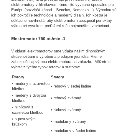
elektromotory v hliníkovom ráme. Sú vyvíjané špeciálne pre
Európu (obzvlášť západ – Benelux, Nemecko…). Výhodou sú
ich pokročilé technológie a moderný dizajn. Ich kostra je
dôkladne navrhnutá, aby elektromotor zabezpečil perfektný
výkon pri vysokom preťažení s čo najmenšími vibráciami.
Elektromotor 750 ot./min.-1
V oblasti elektromotorov sme vďaka našim dlhoročným
skúsenostiam s výrobou a predajom jednička. Vieme
zabezpečiť aj výrobu elektromotora na zákazku. Môžete si
vybrať z týchto typov rotorov a statorov:
Rotory
Statory
• medený s uzavretou
• rebrový v šedej liatine
klietkou
• medený s dvojitou
• rebrový zváraný
klietkou
• hliníkový s
• rúrkový zváraný
uzavretou klietkou
• s posuvným
• modulárny zváraný
krúžkom
• modulárny v šedej liatine