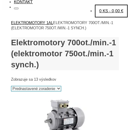
KONTAKT
Search
Search
0 KS -
0,00
€
for:
HOME
ELEKTROMOTORY 1AL
ELEKTROMOTORY 700OT./MIN.-1
(ELEKTROMOTOR 750OT./MIN.-1 SYNCH.)
Elektromotory 700ot./min.-1
(elektromotor 750ot./min.-1
synch.)
Zobrazuje sa 13 výsledkov