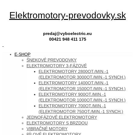
Skip
Elektromotory-prevodovky.sk
to
content
predaj@vyboelectric.eu
00421 948 411 175
SKIP
E-SHOP
TO
ŠNEKOVÉ PREVODOVKY
CONTENT
ELEKTROMOTORY 3-FÁZOVÉ
ELEKTROMOTORY 2800OT./MIN.-1
(ELEKTROMOTOR 3000OT./MIN.-1 SYNCH.)
ELEKTROMOTORY 1400OT./MIN.-1
(ELEKTROMOTOR 1500OT./MIN.-1 SYNCH.)
ELEKTROMOTORY 900OT./MIN.-1
(ELEKTROMOTOR 1000OT./MIN.-1 SYNCH.)
ELEKTROMOTORY 700OT./MIN.-1
(ELEKTROMOTOR 750OT./MIN.-1 SYNCH.)
JEDNOFÁZOVÉ ELEKTROMOTORY
ELEKTROMOTORY S BRZDOU
VIBRAČNÉ MOTORY
PÍLOVÉ ELEKTROMOTORY