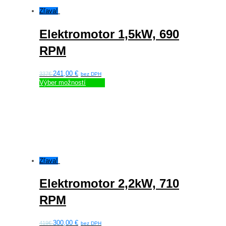
môžete
Zľava!
vybrať
na
Elektromotor 1,5kW, 690
stránke
produktu.
RPM
241,00
€
337€
Výber možností
Tento
produkt
má
viacero
variantov.
Možnosti
si
môžete
Zľava!
vybrať
na
Elektromotor 2,2kW, 710
stránke
produktu.
RPM
300,00
€
419€