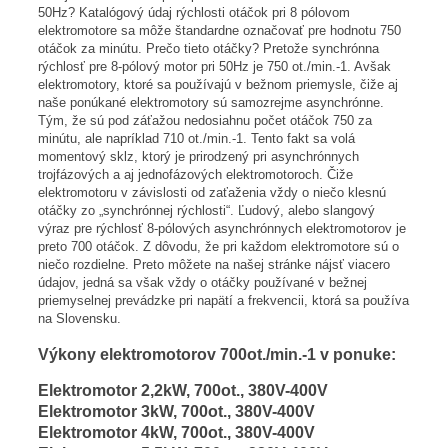
50Hz? Katalógový údaj rýchlosti otáčok pri 8 pólovom
elektromotore sa môže štandardne označovať pre hodnotu 750
otáčok za minútu. Prečo tieto otáčky? Pretože synchrónna
rýchlosť pre 8-pólový motor pri 50Hz je 750 ot./min.-1. Avšak
elektromotory, ktoré sa používajú v bežnom priemysle, čiže aj
naše ponúkané elektromotory sú samozrejme asynchrónne.
Tým, že sú pod záťažou nedosiahnu počet otáčok 750 za
minútu, ale napríklad 710 ot./min.-1. Tento fakt sa volá
momentový sklz, ktorý je prirodzený pri asynchrónnych
trojfázových a aj jednofázových elektromotoroch. Čiže
elektromotoru v závislosti od zaťaženia vždy o niečo klesnú
otáčky zo „synchrónnej rýchlosti“. Ľudový, alebo slangový
výraz pre rýchlosť 8-pólových asynchrónnych elektromotorov je
preto 700 otáčok. Z dôvodu, že pri každom elektromotore sú o
niečo rozdielne. Preto môžete na našej stránke nájsť viacero
údajov, jedná sa však vždy o otáčky používané v bežnej
priemyselnej prevádzke pri napätí a frekvencii, ktorá sa používa
na Slovensku.
Výkony elektromotorov 700ot./min.-1 v ponuke:
Elektromotor 2,2kW, 700ot., 380V-400V
Elektromotor 3kW, 700ot., 380V-400V
Elektromotor 4kW, 700ot., 380V-400V