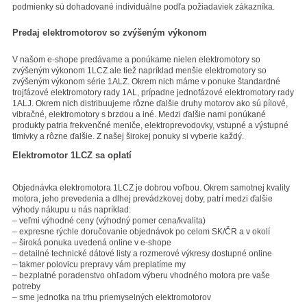
podmienky sú dohadované individuálne podľa požiadaviek zákazníka.
Predaj elektromotorov so zvýšeným výkonom
V našom e-shope predávame a ponúkame nielen elektromotory so
zvýšeným výkonom 1LCZ ale tiež napríklad menšie elektromotory so
zvýšeným výkonom série 1ALZ. Okrem nich máme v ponuke štandardné
trojfázové elektromotory rady 1AL, prípadne jednofázové elektromotory rady
1ALJ. Okrem nich distribuujeme rôzne ďalšie druhy motorov ako sú pílové,
vibračné, elektromotory s brzdou a iné. Medzi ďalšie nami ponúkané
produkty patria frekvenčné meniče, elektroprevodovky, vstupné a výstupné
tlmivky a rôzne ďalšie. Z našej širokej ponuky si vyberie každý.
Elektromotor 1LCZ sa oplatí
Objednávka elektromotora 1LCZ je dobrou voľbou. Okrem samotnej kvality
motora, jeho prevedenia a dlhej prevádzkovej doby, patrí medzi ďalšie
výhody nákupu u nás napríklad:
– veľmi výhodné ceny (výhodný pomer cena/kvalita)
– expresne rýchle doručovanie objednávok po celom SK/ČR a v okolí
– široká ponuka uvedená online v e-shope
– detailné technické dátové listy a rozmerové výkresy dostupné online
– takmer polovicu prepravy vám preplatíme my
– bezplatné poradenstvo ohľadom výberu vhodného motora pre vaše
potreby
– sme jednotka na trhu priemyselných elektromotorov