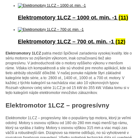
Elektromotory 1LCZ – 1000 ot. min. -1
(11)
Elektromotory 1LCZ – 700 ot. min. -1
(12)
Elektromotory 1LCZ
patria medzi špičkové zariadenia vysokej kvality. Ide o
sériu motorov so zvýšeným výkonom, inak označovanú tiež ako
progresívnu. V jednoduchosti ide o motory vyššieho výkonu v menšom
ráme. Vďaka ich kompaktnosti a sile sú vhodné pre mnoho aplikácií, kde sú
tieto atribúty obzvlášť dôležité. V našej ponuke nájdete štyri základné
kategórie tejto série, a to: 2800 ot., 1400 ot., 1000 ot. a 700 ot. motory. V
každej z týchto kategórií sa nachádza viac ako 10 výkonových typov.
Rozsah výkonov celej série 1LCZ je od 15 kW do 355 kW. Vďaka tomu si v
tejto kategórii nájde elektromotor množstvo zákazníkov.
Elektromotor 1LCZ – progresívny
Elektromotor 1LCZ – progresívny. Ide o populárny typ motora, ktorý je veľmi
odolný. Motory s osovou výškou od 180 do 280 mm majú menší typ rámu,
ktorý sa vyrába z liatiny. Motory s osovou výškou 315 mm a viac majú zas
väčší a robustnejší rám. Dizajnovo sa mierne odlišujú, no sú vyhotovené v
rovnakom farebnom prevedení. Všetky potrebné technické dáta sú uvedené