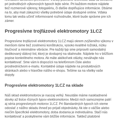
pri jednotlivých výkonových typoch tejto série. Pri každom motore nájdete
tiež rozmerové výkresy, fotogalériu, či ďalšie doplňujúce informácie. Dbáme
na to, aby mali zákazníci všetky potrebné údaje dostupné online. Vďaka
tomu tak vedia učiniť informované rozhodnutie, ktoré bude správne pre ich
zámer.
Progresívne trojfázové elektromotory 1LCZ
Progresívne trojfázové elektromotory 1LCZ majú okrem zvýšeného výkonu v
menšom ráme tiež zosilnenú konštrukciu, vysoko kvalitné ložiská, nízku
hlučnosť a minimálne vibrácie. Pre každý typ sme pripravili samostatný
dedikovaný dátový list, ktorý je dostupný na stiahnutie. Nájdete ho v bližšom
popise konkrétneho motora. Ak máte akékoľvek otázky, neváhajte nás
kontaktovať. Sme vám k dispozícii na telefónnom čísle alebo
prostredníctvom e-mailu. Kontaktné údaje nájdete na produktových
stránkach alebo v hlavičke nášho e-shopu. Tešíme sa na všetky vaše
dopyty.
Progresívne elektromotory 1LCZ na sklade
Náš sklad elektromotorov je naozaj veľký. Neustále máme naskladnené
stovky až tisíce rôznych typov elektromotorov. Medzi nich samozrejme patrí
aj séria progresívnych motorov 1LCZ. Pri štandardných typoch ich vieme
odoslať z nášho skladu ihneď po prijatí objednávky. Ak ide o väčšie alebo
niečím špecifické elektromotory, doba dodania je individuálna. Stačí nás
kontaktovať a poskytneme vám bližšie informácie. Taktiež platobné