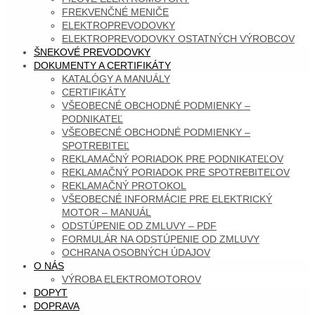
FREKVENČNÉ MENIČE
ELEKTROPREVODOVKY
ELEKTROPREVODOVKY OSTATNÝCH VÝROBCOV
ŠNEKOVÉ PREVODOVKY
DOKUMENTY A CERTIFIKÁTY
KATALÓGY A MANUÁLY
CERTIFIKÁTY
VŠEOBECNÉ OBCHODNÉ PODMIENKY –
PODNIKATEĽ
VŠEOBECNÉ OBCHODNÉ PODMIENKY –
SPOTREBITEĽ
REKLAMAČNÝ PORIADOK PRE PODNIKATEĽOV
REKLAMAČNÝ PORIADOK PRE SPOTREBITEĽOV
REKLAMAČNÝ PROTOKOL
VŠEOBECNÉ INFORMÁCIE PRE ELEKTRICKÝ
MOTOR – MANUÁL
ODSTÚPENIE OD ZMLUVY – PDF
FORMULÁR NA ODSTÚPENIE OD ZMLUVY
OCHRANA OSOBNÝCH ÚDAJOV
O NÁS
VÝROBA ELEKTROMOTOROV
DOPYT
DOPRAVA