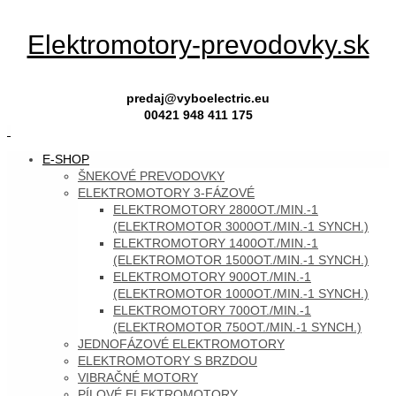
Skip
Elektromotory-prevodovky.sk
to
content
predaj@vyboelectric.eu
00421 948 411 175
SKIP
E-SHOP
TO
ŠNEKOVÉ PREVODOVKY
CONTENT
ELEKTROMOTORY 3-FÁZOVÉ
ELEKTROMOTORY 2800OT./MIN.-1
(ELEKTROMOTOR 3000OT./MIN.-1 SYNCH.)
ELEKTROMOTORY 1400OT./MIN.-1
(ELEKTROMOTOR 1500OT./MIN.-1 SYNCH.)
ELEKTROMOTORY 900OT./MIN.-1
(ELEKTROMOTOR 1000OT./MIN.-1 SYNCH.)
ELEKTROMOTORY 700OT./MIN.-1
(ELEKTROMOTOR 750OT./MIN.-1 SYNCH.)
JEDNOFÁZOVÉ ELEKTROMOTORY
ELEKTROMOTORY S BRZDOU
VIBRAČNÉ MOTORY
PÍLOVÉ ELEKTROMOTORY