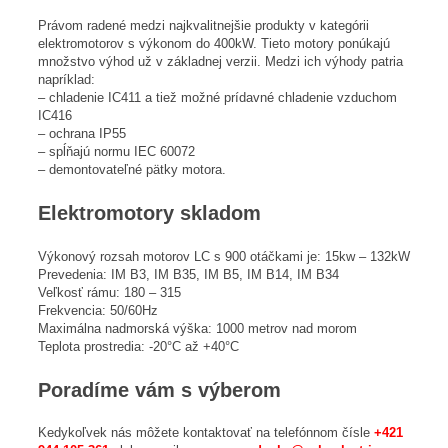
Právom radené medzi najkvalitnejšie produkty v kategórii
elektromotorov s výkonom do 400kW. Tieto motory ponúkajú
množstvo výhod už v základnej verzii. Medzi ich výhody patria
napríklad:
– chladenie IC411 a tiež možné prídavné chladenie vzduchom
IC416
– ochrana IP55
– spĺňajú normu IEC 60072
– demontovateľné pätky motora.
Elektromotory skladom
Výkonový rozsah motorov LC s 900 otáčkami je: 15kw – 132kW
Prevedenia: IM B3, IM B35, IM B5, IM B14, IM B34
Veľkosť rámu: 180 – 315
Frekvencia: 50/60Hz
Maximálna nadmorská výška: 1000 metrov nad morom
Teplota prostredia: -20°C až +40°C
Poradíme vám s výberom
Kedykoľvek nás môžete kontaktovať na telefónnom čísle
+421