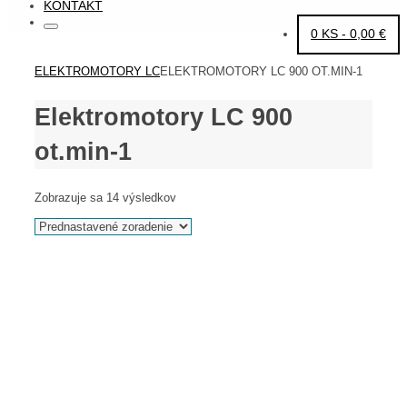
KONTAKT
Search
Search
0 KS -
0,00
€
for:
HOME
ELEKTROMOTORY LC
ELEKTROMOTORY LC 900 OT.MIN-1
Elektromotory LC 900
ot.min-1
Zobrazuje sa 14 výsledkov