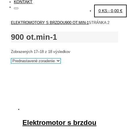
KONTAKT
Search
Search
0 KS -
0,00
€
for:
HOME
ELEKTROMOTORY S BRZDOU
900 OT.MIN-1
STRÁNKA 2
900 ot.min-1
Zobrazených 17–18 z 18 výsledkov
Elektromotor s brzdou