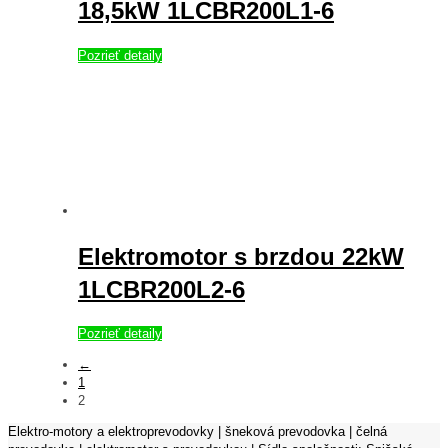
18,5kW 1LCBR200L1-6
Pozrieť detaily
Elektromotor s brzdou 22kW
1LCBR200L2-6
Pozrieť detaily
←
1
2
Elektro-motory a elektroprevodovky | šneková prevodovka | čelná