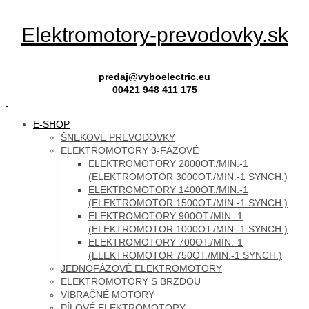
Skip
Elektromotory-prevodovky.sk
to
content
predaj@vyboelectric.eu
00421 948 411 175
SKIP
E-SHOP
TO
ŠNEKOVÉ PREVODOVKY
CONTENT
ELEKTROMOTORY 3-FÁZOVÉ
ELEKTROMOTORY 2800OT./MIN.-1
(ELEKTROMOTOR 3000OT./MIN.-1 SYNCH.)
ELEKTROMOTORY 1400OT./MIN.-1
(ELEKTROMOTOR 1500OT./MIN.-1 SYNCH.)
ELEKTROMOTORY 900OT./MIN.-1
(ELEKTROMOTOR 1000OT./MIN.-1 SYNCH.)
ELEKTROMOTORY 700OT./MIN.-1
(ELEKTROMOTOR 750OT./MIN.-1 SYNCH.)
JEDNOFÁZOVÉ ELEKTROMOTORY
ELEKTROMOTORY S BRZDOU
VIBRAČNÉ MOTORY
PÍLOVÉ ELEKTROMOTORY