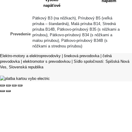
Pätkový B3 (na nôžkach), Prírubový B5 (veľká
príruba – štandardná), Malá príruba B14, Stredná
príruba B14B, Pätkovo-prírubový B35 (s nôžkami a
Prevedenie
prírubou), Pätkovo-prírubový B34 (s nôžkami a
malou prírubou), Pätkovo-prírubový B34B (s
nôžkami a strednou prírubou)
Elektro-motory a elektroprevodovky | šneková prevodovka | čelná
prevodovka | elektromotor s prevodovkou | Sídlo spoločnosti: Spišská Nová
Ves, Slovenská republika