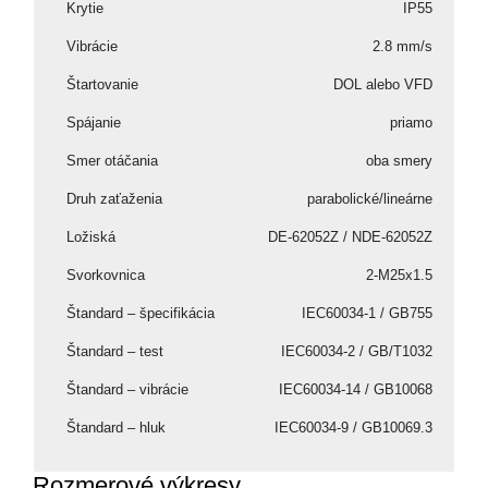
Krytie
IP55
Vibrácie
2.8 mm/s
Štartovanie
DOL alebo VFD
Spájanie
priamo
Smer otáčania
oba smery
Druh zaťaženia
parabolické/lineárne
Ložiská
DE-62052Z / NDE-62052Z
Svorkovnica
2-M25x1.5
Štandard – špecifikácia
IEC60034-1 / GB755
Štandard – test
IEC60034-2 / GB/T1032
Štandard – vibrácie
IEC60034-14 / GB10068
Štandard – hluk
IEC60034-9 / GB10069.3
Rozmerové výkresy