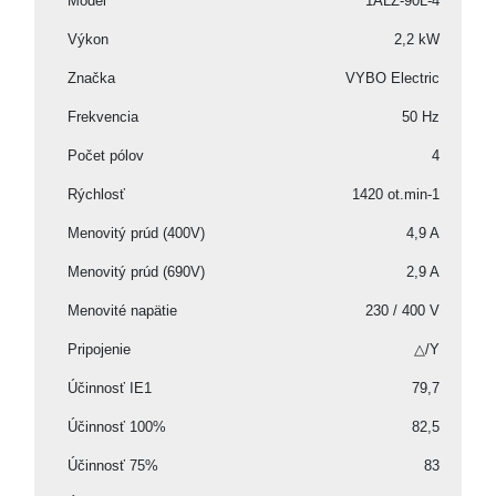
Model
1ALZ-90L-4
Výkon
2,2 kW
Značka
VYBO Electric
Frekvencia
50 Hz
Počet pólov
4
Rýchlosť
1420 ot.min-1
Menovitý prúd (400V)
4,9 A
Menovitý prúd (690V)
2,9 A
Menovité napätie
230 / 400 V
Pripojenie
△/Y
Účinnosť IE1
79,7
Účinnosť 100%
82,5
Účinnosť 75%
83