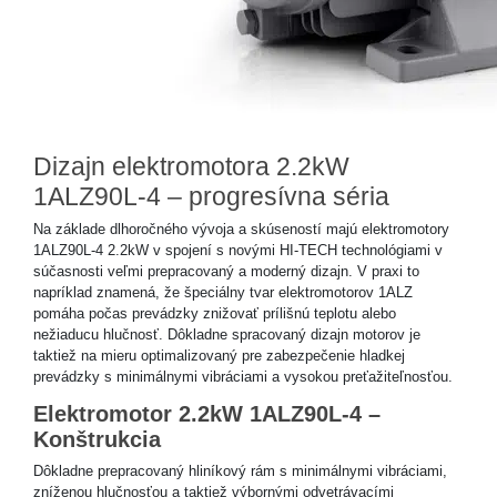
Dizajn elektromotora 2.2kW
1ALZ90L-4 – progresívna séria
Na základe dlhoročného vývoja a skúseností majú elektromotory
1ALZ90L-4 2.2kW v spojení s novými HI-TECH technológiami v
súčasnosti veľmi prepracovaný a moderný dizajn. V praxi to
napríklad znamená, že špeciálny tvar elektromotorov 1ALZ
pomáha počas prevádzky znižovať prílišnú teplotu alebo
nežiaducu hlučnosť. Dôkladne spracovaný dizajn motorov je
taktiež na mieru optimalizovaný pre zabezpečenie hladkej
prevádzky s minimálnymi vibráciami a vysokou preťažiteľnosťou.
Elektromotor 2.2kW 1ALZ90L-4 –
Konštrukcia
Dôkladne prepracovaný hliníkový rám s minimálnymi vibráciami,
zníženou hlučnosťou a taktiež výbornými odvetrávacími