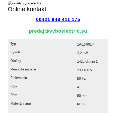
1420
ot.
Online kontakt
-
zvýšený
00421 948 411 175
výkon
predaj@vyboelectric.eu
Typ
1ALZ-90L-4
Výkon
2,2 kW
Otáčky
1420 ot.min-1
Menovité napätie
230/400 V
Frekvencia
50 Hz
Póly
4
Rám
90 mm
Materiál rámu
hliník