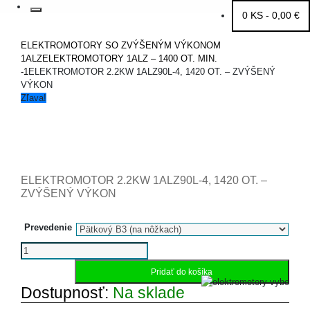
Search
0 KS -
0,00
€
Search
for:
HOME
ELEKTROMOTORY SO ZVÝŠENÝM VÝKONOM
1ALZ
ELEKTROMOTORY 1ALZ – 1400 OT. MIN.
-1
ELEKTROMOTOR 2.2KW 1ALZ90L-4, 1420 OT. – ZVÝŠENÝ
VÝKON
Zľava!
ELEKTROMOTOR 2.2KW 1ALZ90L-4, 1420 OT. –
ZVÝŠENÝ VÝKON
Prevedenie
množstvo
Elektromotor
Pridať do košíka
2.2kW
1ALZ90L-
Dostupnosť:
Na sklade
4,