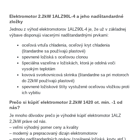
Elektromotor 2.2kW 1ALZ90L-4 a jeho nadštandardné
zložky
Jednou z výhod elektromotorov 1ALZ90L-4 je, že už v základnej
výbave disponujú viacerými nadštandardnými prvkami:
oceľová vrtuľa chladenia, oceľový kryt chladenia
(štandardne sa používajú plastové)
spevnené ložiská s oceľovou clonou
špeciálna vazelína v ložiskách, ktorá je odolná voči
vysokým teplotám
kovová svorkovnicová skrinka (štandardne sa pri motoroch
do 22kW používajú plastové)
spevnené ložiskové štíty vystužené oceľovou vložkou proti
ich vybitiu
Prečo si kúpiť elektromotor 2.2kW 1420 ot. min. -1 od
nás?
Je mnoho dôvodov prečo je výhodné kúpiť elektromotor 1ALZ
2,2kW práve od nás.
– veľmi výhodný pomer ceny a kvality
– moderný a prepracovaný dizajn elektromotorov
– mnoho nadštandardných prvkov (zosilnené ložiská, kryty atď.)