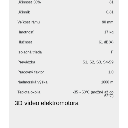
Účinnosť 50%
81
Účinník
0,81
Veľkosť rámu
90 mm
Hmotnosť
17 kg
Hlučnosť
61 dB(A)
Izolačná trieda
F
Prevádzka
S1, S2, S3, S4-S9
Pracovný faktor
1,0
Nadmorská výška
1000 m
Teplota okolia
-35～50°C (možné až do
62°C)
3D video elektromotora