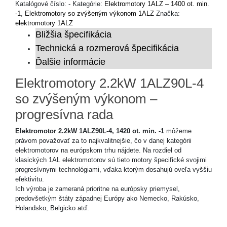
Katalógové číslo:
-
Kategórie:
Elektromotory 1ALZ – 1400 ot. min.
-1
,
Elektromotory so zvýšeným výkonom 1ALZ
Značka:
elektromotory 1ALZ
Bližšia špecifikácia
Technická a rozmerová špecifikácia
Ďalšie informácie
Elektromotory 2.2kW 1ALZ90L-4
so zvýšeným výkonom –
progresívna rada
Elektromotor 2.2kW 1ALZ90L-4, 1420 ot. min. -1
môžeme
právom považovať za to najkvalitnejšie, čo v danej kategórii
elektromotorov na európskom trhu nájdete. Na rozdiel od
klasických 1AL elektromotorov sú tieto motory špecifické svojimi
progresívnymi technológiami, vďaka ktorým dosahujú oveľa vyššiu
efektivitu.
Ich výroba je zameraná prioritne na európsky priemysel,
predovšetkým štáty západnej Európy ako Nemecko, Rakúsko,
Holandsko, Belgicko atď.