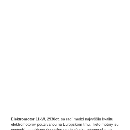
Elektromotor 11kW, 2930ot.
sa radí medzi najvyššiu kvalitu
elektromotorov používanou na Európskom trhu. Tieto motory sú
vyvinuté a vyrábané špeciálne pre Európsky priemysel a trh,