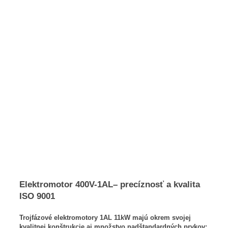
Elektromotor 400V-1AL– precíznosť a kvalita
ISO 9001
Trojfázové elektromotory 1AL 11kW majú okrem svojej
kvalitnej konštrukcie aj množstvo nadštandardných prvkov: