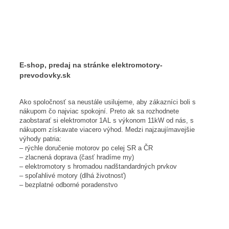
E-shop, predaj na stránke elektromotory-
prevodovky.sk
Ako spoločnosť sa neustále usilujeme, aby zákazníci boli s
nákupom čo najviac spokojní. Preto ak sa rozhodnete
zaobstarať si elektromotor 1AL s výkonom 11kW od nás, s
nákupom získavate viacero výhod. Medzi najzaujímavejšie
výhody patria:
– rýchle doručenie motorov po celej SR a ČR
– zlacnená doprava (časť hradíme my)
– elektromotory s hromadou nadštandardných prvkov
– spoľahlivé motory (dlhá životnosť)
– bezplatné odborné poradenstvo