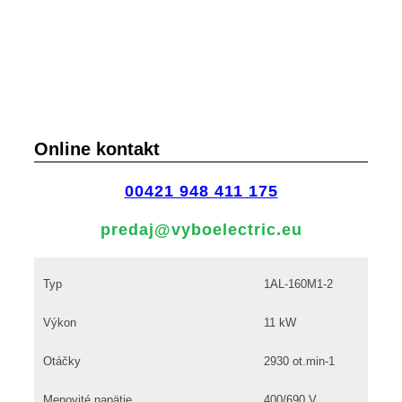
Online kontakt
00421 948 411 175
predaj@vyboelectric.eu
Typ
1AL-160M1-2
Výkon
11 kW
Otáčky
2930 ot.min-1
Menovité napätie
400/690 V