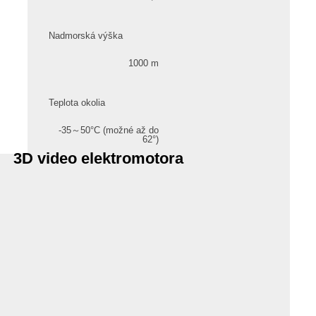
Nadmorská výška
1000 m
Teplota okolia
-35～50°C (možné až do
62°)
3D video elektromotora