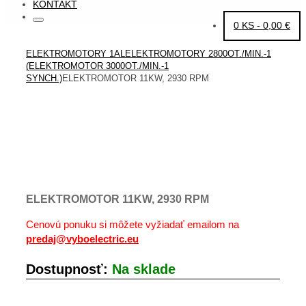
KONTAKT
Search
Search
0 KS -
0,00
€
for:
HOME
ELEKTROMOTORY 1AL
ELEKTROMOTORY 2800OT./MIN.-1
(ELEKTROMOTOR 3000OT./MIN.-1
SYNCH.)
ELEKTROMOTOR 11KW, 2930 RPM
ELEKTROMOTOR 11KW, 2930 RPM
Cenovú ponuku si môžete vyžiadať emailom na
predaj@vyboelectric.eu
Dostupnosť:
Na sklade