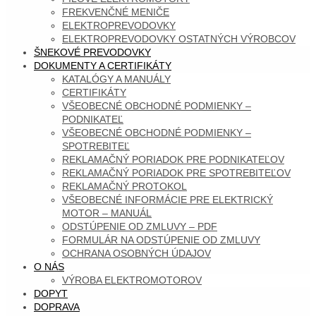
FREKVENČNÉ MENIČE
ELEKTROPREVODOVKY
ELEKTROPREVODOVKY OSTATNÝCH VÝROBCOV
ŠNEKOVÉ PREVODOVKY
DOKUMENTY A CERTIFIKÁTY
KATALÓGY A MANUÁLY
CERTIFIKÁTY
VŠEOBECNÉ OBCHODNÉ PODMIENKY –
PODNIKATEĽ
VŠEOBECNÉ OBCHODNÉ PODMIENKY –
SPOTREBITEĽ
REKLAMAČNÝ PORIADOK PRE PODNIKATEĽOV
REKLAMAČNÝ PORIADOK PRE SPOTREBITEĽOV
REKLAMAČNÝ PROTOKOL
VŠEOBECNÉ INFORMÁCIE PRE ELEKTRICKÝ
MOTOR – MANUÁL
ODSTÚPENIE OD ZMLUVY – PDF
FORMULÁR NA ODSTÚPENIE OD ZMLUVY
OCHRANA OSOBNÝCH ÚDAJOV
O NÁS
VÝROBA ELEKTROMOTOROV
DOPYT
DOPRAVA