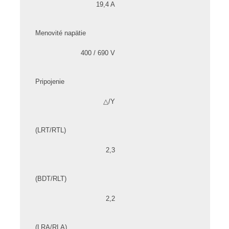
19,4 A
Menovité napätie
400 / 690 V
Pripojenie
△/Y
(LRT/RTL)
2,3
(BDT/RLT)
2,2
(LRA/RLA)