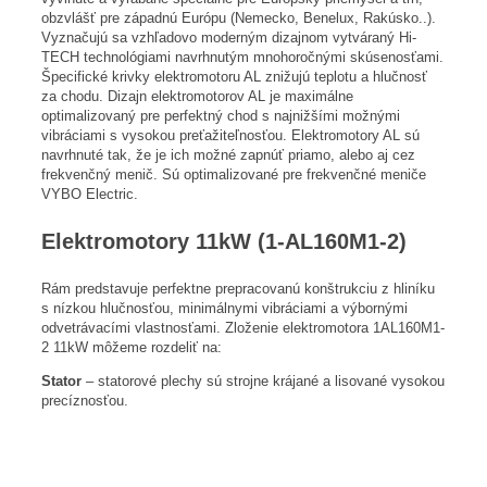
obzvlášť pre západnú Európu (Nemecko, Benelux, Rakúsko..).
Vyznačujú sa vzhľadovo moderným dizajnom vytváraný Hi-
TECH technológiami navrhnutým mnohoročnými skúsenosťami.
Špecifické krivky elektromotoru AL znižujú teplotu a hlučnosť
za chodu. Dizajn elektromotorov AL je maximálne
optimalizovaný pre perfektný chod s najnižšími možnými
vibráciami s vysokou preťažiteľnosťou. Elektromotory AL sú
navrhnuté tak, že je ich možné zapnúť priamo, alebo aj cez
frekvenčný menič. Sú optimalizované pre frekvenčné meniče
VYBO Electric.
Elektromotory 11kW (1-AL160M1-2)
Rám predstavuje perfektne prepracovanú konštrukciu z hliníku
s nízkou hlučnosťou, minimálnymi vibráciami a výbornými
odvetrávacími vlastnosťami. Zloženie elektromotora 1AL160M1-
2 11kW môžeme rozdeliť na:
Stator
– statorové plechy sú strojne krájané a lisované vysokou
precíznosťou.