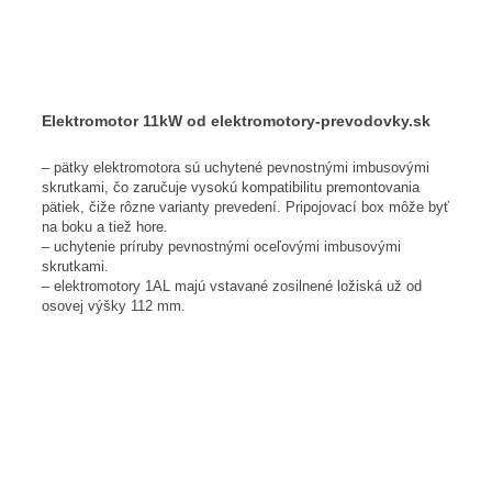
Elektromotor 11kW od elektromotory-prevodovky.sk
– pätky elektromotora sú uchytené pevnostnými imbusovými
skrutkami, čo zaručuje vysokú kompatibilitu premontovania
pätiek, čiže rôzne varianty prevedení. Pripojovací box môže byť
na boku a tiež hore.
– uchytenie príruby pevnostnými oceľovými imbusovými
skrutkami.
– elektromotory 1AL majú vstavané zosilnené ložiská už od
osovej výšky 112 mm.