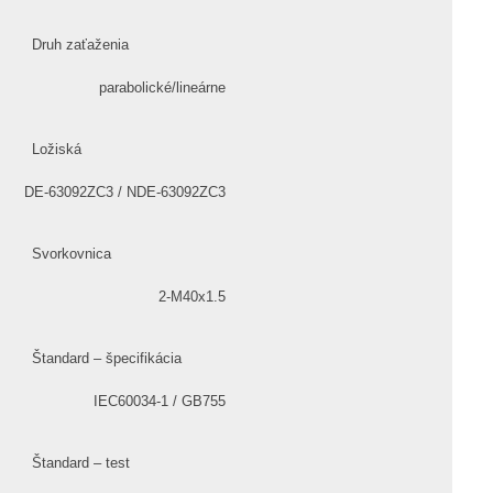
Druh zaťaženia
parabolické/lineárne
Ložiská
DE-63092ZC3 / NDE-63092ZC3
Svorkovnica
2-M40x1.5
Štandard – špecifikácia
IEC60034-1 / GB755
Štandard – test