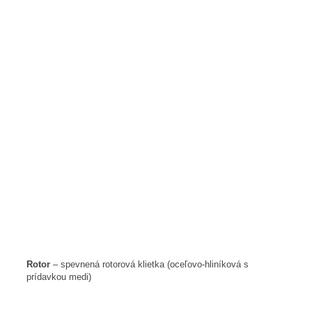
Rotor
– spevnená rotorová klietka (oceľovo-hliníková s
prídavkou medi)