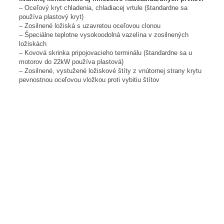
– Oceľový kryt chladenia, chladiacej vrtule (štandardne sa
používa plastový kryt)
– Zosilnené ložiská s uzavretou oceľovou clonou
– Špeciálne teplotne vysokoodolná vazelína v zosilnených
ložiskách
– Kovová skrinka pripojovacieho terminálu (štandardne sa u
motorov do 22kW používa plastová)
– Zosilnené, vystužené ložiskové štíty z vnútornej strany krytu
pevnostnou oceľovou vložkou proti vybitiu štítov