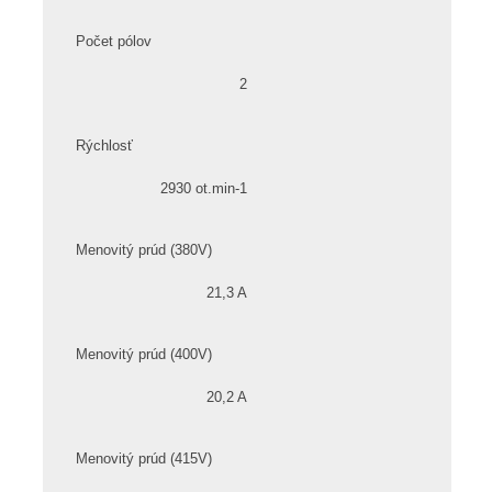
Počet pólov
2
Rýchlosť
2930 ot.min-1
Menovitý prúd (380V)
21,3 A
Menovitý prúd (400V)
20,2 A
Menovitý prúd (415V)