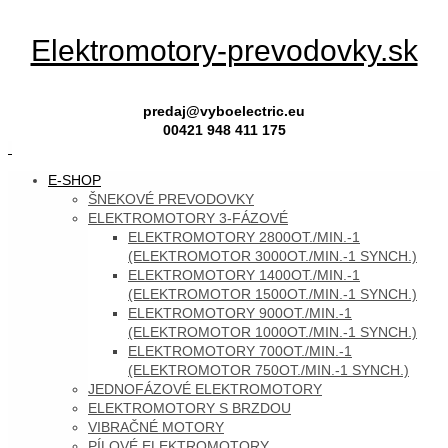
Skip
Elektromotory-prevodovky.sk
to
content
predaj@vyboelectric.eu
00421 948 411 175
SKIP
E-SHOP
TO
ŠNEKOVÉ PREVODOVKY
CONTENT
ELEKTROMOTORY 3-FÁZOVÉ
ELEKTROMOTORY 2800OT./MIN.-1
(ELEKTROMOTOR 3000OT./MIN.-1 SYNCH.)
ELEKTROMOTORY 1400OT./MIN.-1
(ELEKTROMOTOR 1500OT./MIN.-1 SYNCH.)
ELEKTROMOTORY 900OT./MIN.-1
(ELEKTROMOTOR 1000OT./MIN.-1 SYNCH.)
ELEKTROMOTORY 700OT./MIN.-1
(ELEKTROMOTOR 750OT./MIN.-1 SYNCH.)
JEDNOFÁZOVÉ ELEKTROMOTORY
ELEKTROMOTORY S BRZDOU
VIBRAČNÉ MOTORY
PÍLOVÉ ELEKTROMOTORY