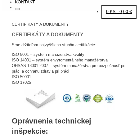
KONTAKT
Search
Search
0 KS -
0,00
€
for:
HOME
CERTIFIKÁTY A DOKUMENTY
CERTIFIKÁTY A DOKUMENTY
Sme držiteľom najvyššieho stupňa certifikácie:
ISO 9001 – systém manažérstva kvality
ISO 14001 – systém envyromentálneho manažérstva
OHSAS 18001:2007 – systém manažérstva pre bezpečnosť pri
práci a ochranu zdravia pri práci
ISO 50001
ISO 17025
Oprávnenia technickej
inšpekcie: