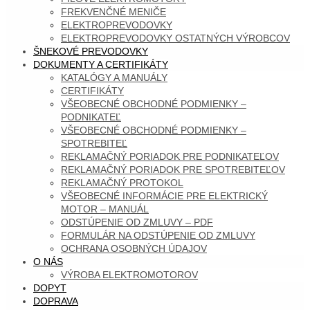
FREKVENČNÉ MENIČE
ELEKTROPREVODOVKY
ELEKTROPREVODOVKY OSTATNÝCH VÝROBCOV
ŠNEKOVÉ PREVODOVKY
DOKUMENTY A CERTIFIKÁTY
KATALÓGY A MANUÁLY
CERTIFIKÁTY
VŠEOBECNÉ OBCHODNÉ PODMIENKY –
PODNIKATEĽ
VŠEOBECNÉ OBCHODNÉ PODMIENKY –
SPOTREBITEĽ
REKLAMAČNÝ PORIADOK PRE PODNIKATEĽOV
REKLAMAČNÝ PORIADOK PRE SPOTREBITEĽOV
REKLAMAČNÝ PROTOKOL
VŠEOBECNÉ INFORMÁCIE PRE ELEKTRICKÝ
MOTOR – MANUÁL
ODSTÚPENIE OD ZMLUVY – PDF
FORMULÁR NA ODSTÚPENIE OD ZMLUVY
OCHRANA OSOBNÝCH ÚDAJOV
O NÁS
VÝROBA ELEKTROMOTOROV
DOPYT
DOPRAVA