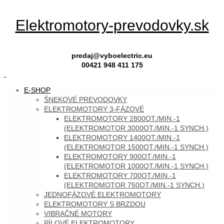
Skip
Elektromotory-prevodovky.sk
to
content
predaj@vyboelectric.eu
00421 948 411 175
SKIP
E-SHOP
TO
ŠNEKOVÉ PREVODOVKY
CONTENT
ELEKTROMOTORY 3-FÁZOVÉ
ELEKTROMOTORY 2800OT./MIN.-1
(ELEKTROMOTOR 3000OT./MIN.-1 SYNCH.)
ELEKTROMOTORY 1400OT./MIN.-1
(ELEKTROMOTOR 1500OT./MIN.-1 SYNCH.)
ELEKTROMOTORY 900OT./MIN.-1
(ELEKTROMOTOR 1000OT./MIN.-1 SYNCH.)
ELEKTROMOTORY 700OT./MIN.-1
(ELEKTROMOTOR 750OT./MIN.-1 SYNCH.)
JEDNOFÁZOVÉ ELEKTROMOTORY
ELEKTROMOTORY S BRZDOU
VIBRAČNÉ MOTORY
PÍLOVÉ ELEKTROMOTORY