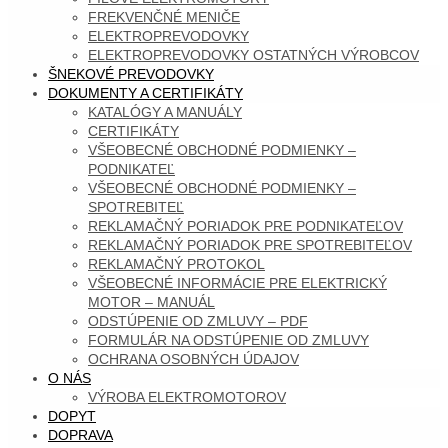
FREKVENČNÉ MENIČE
ELEKTROPREVODOVKY
ELEKTROPREVODOVKY OSTATNÝCH VÝROBCOV
ŠNEKOVÉ PREVODOVKY
DOKUMENTY A CERTIFIKÁTY
KATALÓGY A MANUÁLY
CERTIFIKÁTY
VŠEOBECNÉ OBCHODNÉ PODMIENKY –
PODNIKATEĽ
VŠEOBECNÉ OBCHODNÉ PODMIENKY –
SPOTREBITEĽ
REKLAMAČNÝ PORIADOK PRE PODNIKATEĽOV
REKLAMAČNÝ PORIADOK PRE SPOTREBITEĽOV
REKLAMAČNÝ PROTOKOL
VŠEOBECNÉ INFORMÁCIE PRE ELEKTRICKÝ
MOTOR – MANUÁL
ODSTÚPENIE OD ZMLUVY – PDF
FORMULÁR NA ODSTÚPENIE OD ZMLUVY
OCHRANA OSOBNÝCH ÚDAJOV
O NÁS
VÝROBA ELEKTROMOTOROV
DOPYT
DOPRAVA