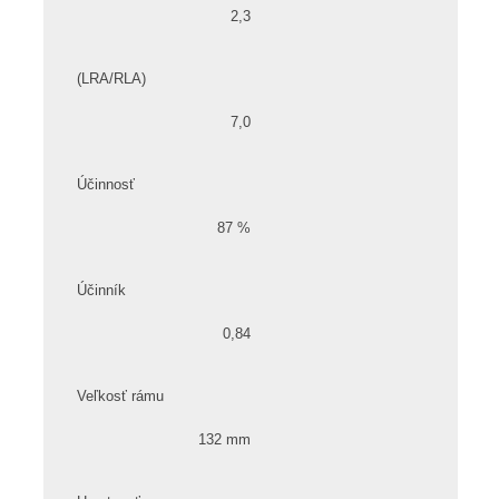
2,3
(LRA/RLA)
7,0
Účinnosť
87 %
Účinník
0,84
Veľkosť rámu
132 mm