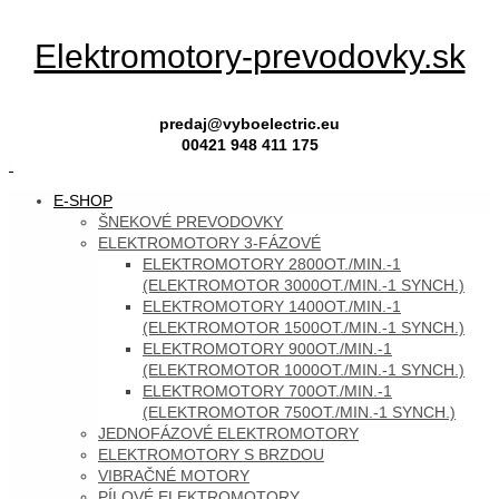
Skip
Elektromotory-prevodovky.sk
to
content
predaj@vyboelectric.eu
00421 948 411 175
SKIP
E-SHOP
TO
ŠNEKOVÉ PREVODOVKY
CONTENT
ELEKTROMOTORY 3-FÁZOVÉ
ELEKTROMOTORY 2800OT./MIN.-1
(ELEKTROMOTOR 3000OT./MIN.-1 SYNCH.)
ELEKTROMOTORY 1400OT./MIN.-1
(ELEKTROMOTOR 1500OT./MIN.-1 SYNCH.)
ELEKTROMOTORY 900OT./MIN.-1
(ELEKTROMOTOR 1000OT./MIN.-1 SYNCH.)
ELEKTROMOTORY 700OT./MIN.-1
(ELEKTROMOTOR 750OT./MIN.-1 SYNCH.)
JEDNOFÁZOVÉ ELEKTROMOTORY
ELEKTROMOTORY S BRZDOU
VIBRAČNÉ MOTORY
PÍLOVÉ ELEKTROMOTORY