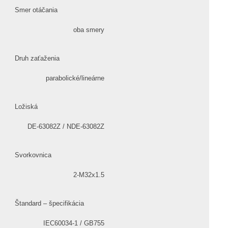
Smer otáčania
oba smery
Druh zaťaženia
parabolické/lineárne
Ložiská
DE-63082Z / NDE-63082Z
Svorkovnica
2-M32x1.5
Štandard – špecifikácia
IEC60034-1 / GB755