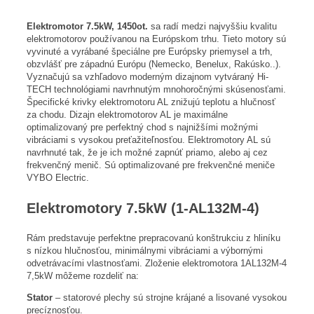
Elektromotor 7.5kW, 1450ot.
sa radí medzi najvyššiu kvalitu
elektromotorov používanou na Európskom trhu. Tieto motory sú
vyvinuté a vyrábané špeciálne pre Európsky priemysel a trh,
obzvlášť pre západnú Európu (Nemecko, Benelux, Rakúsko..).
Vyznačujú sa vzhľadovo moderným dizajnom vytváraný Hi-
TECH technológiami navrhnutým mnohoročnými skúsenosťami.
Špecifické krivky elektromotoru AL znižujú teplotu a hlučnosť
za chodu. Dizajn elektromotorov AL je maximálne
optimalizovaný pre perfektný chod s najnižšími možnými
vibráciami s vysokou preťažiteľnosťou. Elektromotory AL sú
navrhnuté tak, že je ich možné zapnúť priamo, alebo aj cez
frekvenčný menič. Sú optimalizované pre frekvenčné meniče
VYBO Electric.
Elektromotory 7.5kW (1-AL132M-4)
Rám predstavuje perfektne prepracovanú konštrukciu z hliníku
s nízkou hlučnosťou, minimálnymi vibráciami a výbornými
odvetrávacími vlastnosťami. Zloženie elektromotora 1AL132M-4
7,5kW môžeme rozdeliť na:
Stator
– statorové plechy sú strojne krájané a lisované vysokou
precíznosťou.