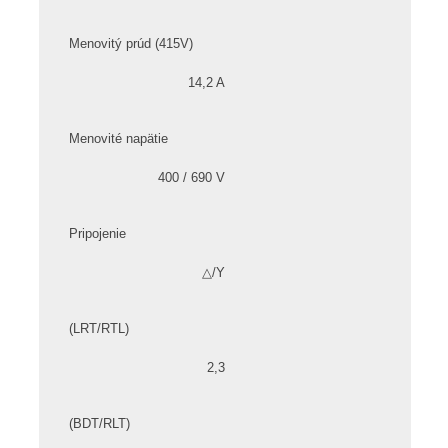
Menovitý prúd (415V)
14,2 A
Menovité napätie
400 / 690 V
Pripojenie
△/Y
(LRT/RTL)
2,3
(BDT/RLT)