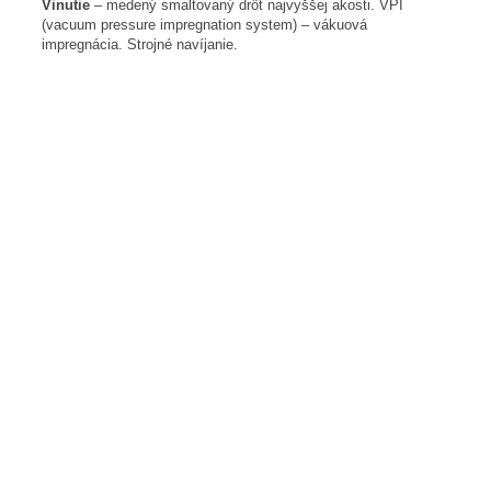
Vinutie
– medený smaltovaný drôt najvyššej akosti. VPI
(vacuum pressure impregnation system) – vákuová
impregnácia. Strojné navíjanie.