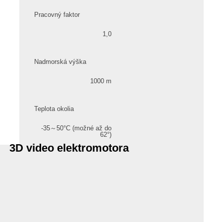
Pracovný faktor
1,0
Nadmorská výška
1000 m
Teplota okolia
-35～50°C (možné až do
62°)
3D video elektromotora