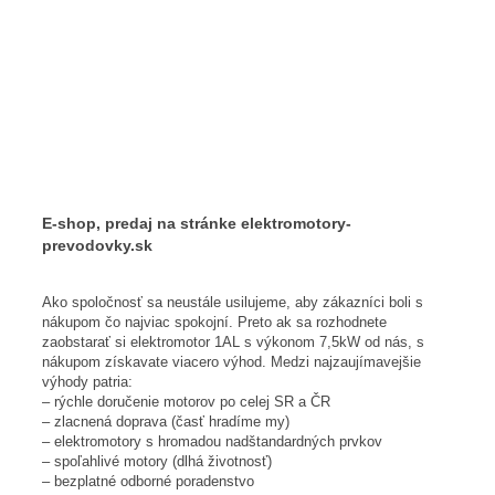
E-shop, predaj na stránke elektromotory-
prevodovky.sk
Ako spoločnosť sa neustále usilujeme, aby zákazníci boli s
nákupom čo najviac spokojní. Preto ak sa rozhodnete
zaobstarať si elektromotor 1AL s výkonom 7,5kW od nás, s
nákupom získavate viacero výhod. Medzi najzaujímavejšie
výhody patria:
– rýchle doručenie motorov po celej SR a ČR
– zlacnená doprava (časť hradíme my)
– elektromotory s hromadou nadštandardných prvkov
– spoľahlivé motory (dlhá životnosť)
– bezplatné odborné poradenstvo