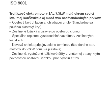
ISO 9001
Trojfázové elektromotory 1AL 7.5kW majú okrem svojej
kvalitnej konštrukcie aj množstvo nadštandardných prvkov:
– Oceľový kryt chladenia, chladiacej vrtule (štandardne sa
používa plastový kryt)
– Zosilnené ložiská s uzavretou oceľovou clonou
– Špeciálne teplotne vysokoodolná vazelína v zosilnených
ložiskách
– Kovová skrinka pripojovacieho terminálu (štandardne sa u
motorov do 22kW používa plastová)
– Zosilnené, vystužené ložiskové štíty z vnútornej strany krytu
pevnostnou oceľovou vložkou proti vybitiu štítov