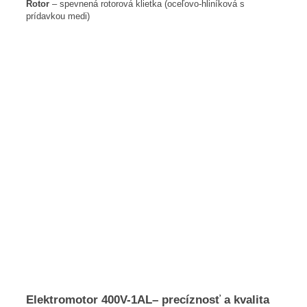
Rotor
– spevnená rotorová klietka (oceľovo-hliníková s
prídavkou medi)
Elektromotor 400V-1AL– precíznosť a kvalita