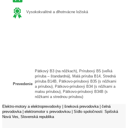
Vysokokvalitné a dlhotrvácne ložiská
Pätkový B3 (na nôžkach), Prírubový B5 (veľká
príruba – štandardná), Malá príruba B14, Stredná
príruba B14B, Pätkovo-prírubový B35 (s nôžkami
Prevedenie
a prírubou), Pätkovo-prírubový B34 (s nôžkami a
malou prírubou), Pätkovo-prírubový B34B (s
nôžkami a strednou prírubou)
Elektro-motory a elektroprevodovky | šneková prevodovka | čelná
prevodovka | elektromotor s prevodovkou | Sídlo spoločnosti: Spišská
Nová Ves, Slovenská republika