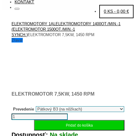
KONTAKT
Search
Search
0 KS -
0,00
€
for:
HOME
ELEKTROMOTORY 1AL
ELEKTROMOTORY 1400OT./MIN.-1
(ELEKTROMOTOR 1500OT./MIN.-1
SYNCH.)
ELEKTROMOTOR 7,5KW, 1450 RPM
Zľava!
ELEKTROMOTOR 7,5KW, 1450 RPM
Prevedenie
množstvo
Elektromotor
Pridať do košíka
7,5kW,
1450
Dostupnosť:
Na sklade