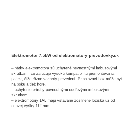
Elektromotor 7.5kW od elektromotory-prevodovky.sk
– pätky elektromotora sú uchytené pevnostnými imbusovými
skrutkami, čo zaručuje vysokú kompatibilitu premontovania
pätiek, čiže rôzne varianty prevedení. Pripojovací box môže byť
na boku a tiež hore.
– uchytenie príruby pevnostnými oceľovými imbusovými
skrutkami.
– elektromotory 1AL majú vstavané zosilnené ložiská už od
osovej výšky 112 mm.