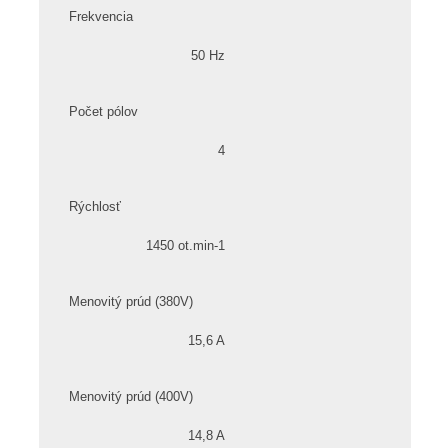
Frekvencia
50 Hz
Počet pólov
4
Rýchlosť
1450 ot.min-1
Menovitý prúd (380V)
15,6 A
Menovitý prúd (400V)
14,8 A