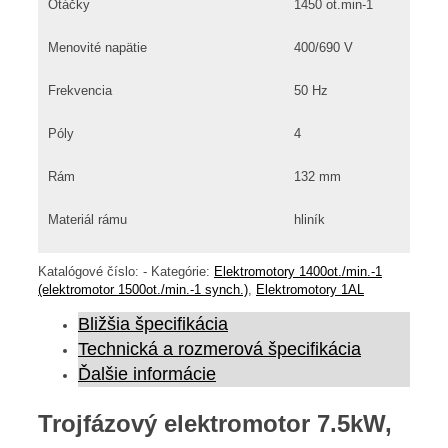
Otáčky
1450 ot.min-1
Menovité napätie
400/690 V
Frekvencia
50 Hz
Póly
4
Rám
132 mm
Materiál rámu
hliník
Katalógové číslo:
-
Kategórie:
Elektromotory 1400ot./min.-1
(elektromotor 1500ot./min.-1 synch.)
,
Elektromotory 1AL
Bližšia špecifikácia
Technická a rozmerová špecifikácia
Ďalšie informácie
Trojfázový elektromotor 7.5kW,