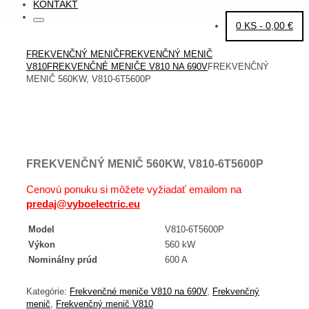
KONTAKT
Search
Search
0 KS -
0,00
€
for:
HOME
FREKVENČNÝ MENIČ
FREKVENČNÝ MENIČ
V810
FREKVENČNÉ MENIČE V810 NA 690V
FREKVENČNÝ
MENIČ 560KW, V810-6T5600P
FREKVENČNÝ MENIČ 560KW, V810-6T5600P
Cenovú ponuku si môžete vyžiadať emailom na
predaj@vyboelectric.eu
Model
V810-6T5600P
Výkon
560 kW
Nominálny prúd
600 A
Kategórie:
Frekvenčné meniče V810 na 690V
,
Frekvenčný
menič
,
Frekvenčný menič V810