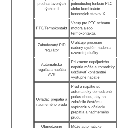
prednastavených
jednoduchej funkcie PLC
rýchlostí
alebo kombinácie
koncových stavov X.
Vstup pre PTC ochranu
PTC/Termokontakt
motora alebo
termokontaktu.
Uľahčuje procesne
Zabudovaný PID
riadený systém riadenia
regulátor
uzavretej slučky.
Pri zmene napájacieho
Automatická
napätia môže automaticky
regulácia napätia
udržiavať konštantné
AVR
výstupné napätie.
Prúd a napätie sú
automaticky obmedzené
počas chodu, aby sa
Ovládač prepätia a
zabránilo častému
nadmerného prúdu
vypínaniu v dôsledku
prepätia a nadmerného
prúdu.
Obmedzenie
Môže automaticky