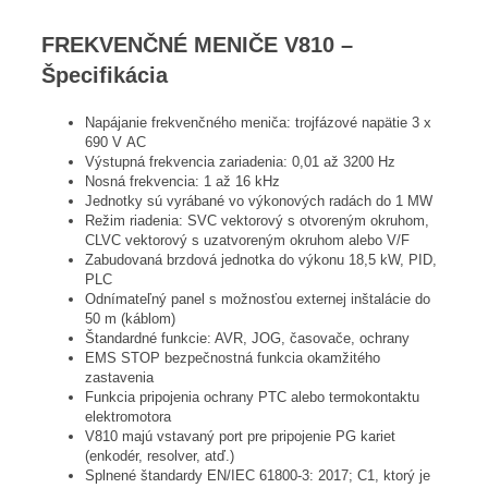
FREKVENČNÉ MENIČE V810 –
Špecifikácia
Napájanie frekvenčného meniča: trojfázové napätie 3 x
690 V AC
Výstupná frekvencia zariadenia: 0,01 až 3200 Hz
Nosná frekvencia: 1 až 16 kHz
Jednotky sú vyrábané vo výkonových radách do 1 MW
Režim riadenia: SVC vektorový s otvoreným okruhom,
CLVC vektorový s uzatvoreným okruhom alebo V/F
Zabudovaná brzdová jednotka do výkonu 18,5 kW, PID,
PLC
Odnímateľný panel s možnosťou externej inštalácie do
50 m (káblom)
Štandardné funkcie: AVR, JOG, časovače, ochrany
EMS STOP bezpečnostná funkcia okamžitého
zastavenia
Funkcia pripojenia ochrany PTC alebo termokontaktu
elektromotora
V810 majú vstavaný port pre pripojenie PG kariet
(enkodér, resolver, atď.)
Splnené štandardy EN/IEC 61800-3: 2017; C1, ktorý je