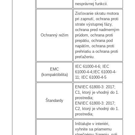
nesprávnej funkcii.
Zisťovanie skratu motora
pri zapnutí, ochrana proti
strate výstupnej fázy,
ochrana pred nadmerným
Ochranný režim
prúdom, ochrana proti
prepätiu, ochrana pod
napätím, ochrana proti
prehriatiu a ochrana proti
preťaženiu.
IEC 61000-4-6; IEC
EMC
61000-4-4;IEC 61000-4-
(kompaktibilita)
11; IEC 61000-4-5
EN/IEC 61800-3: 2017;
C1, ktorý je vhodný do 1.
prostredia;
Štandardy
EN/IEC 61800-3: 2017;
C2, ktorý je vhodný do 1.
prostredia;
Inštalujte v interiéri,
vyhnite sa priamemu
slnečnému žiareniu, soli,