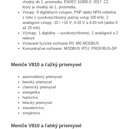
vhodný do 1. prostredia; EN/IEC 61800-3: 2017; C2,
ktorý je vhodný do 1. prostredia;
Vstupy: 8 digitálnych vstupov, PNP alebo NPN voliteľné,
z toho 1 vysokorýchlostný pulzný vstup 100 kHz; 2
analógové vstupy -10 / +10 V; 0-10 V a 4-20 mA (alebo 0
až 20 mA).
Výstupy: 1 digitálny – vysokorýchlostný, 2 analógové a 2
reléové
Vstavané fyzické rozhranie RS 485 MODBUS
Komunikačné rozhranie: MODBUS RTU; PROFIBUS-DP
Meniče V810 a ťažký priemysel
automobilový priemysel
banský priemysel
chemický priemysel
energetika
hutníctvo
letecký priemysel
stavebníctvo
strojárstvo
Meniče V810 a ľahký priemysel