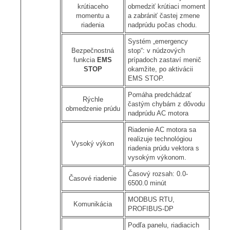
krútiaceho
obmedziť krútiaci moment
momentu a
a zabrániť častej zmene
riadenia
nadprúdu počas chodu.
Systém „emergency
Bezpečnostná
stop“: v núdzových
funkcia
EMS
prípadoch zastaví menič
STOP
okamžite, po aktivácii
EMS STOP.
Pomáha predchádzať
Rýchle
častým chybám z dôvodu
obmedzenie prúdu
nadprúdu AC motora
Riadenie AC motora sa
realizuje technológiou
Vysoký výkon
riadenia prúdu vektora s
vysokým výkonom.
Časový rozsah: 0.0-
Časové riadenie
6500.0 minút
MODBUS RTU,
Komunikácia
PROFIBUS-DP
Podľa panelu, riadiacich