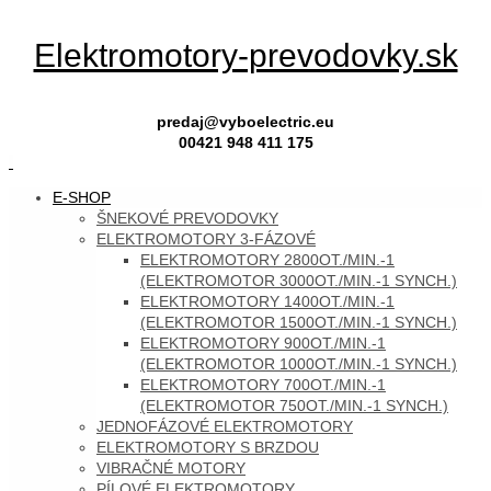
Skip
Elektromotory-prevodovky.sk
to
content
predaj@vyboelectric.eu
00421 948 411 175
SKIP
E-SHOP
TO
ŠNEKOVÉ PREVODOVKY
CONTENT
ELEKTROMOTORY 3-FÁZOVÉ
ELEKTROMOTORY 2800OT./MIN.-1
(ELEKTROMOTOR 3000OT./MIN.-1 SYNCH.)
ELEKTROMOTORY 1400OT./MIN.-1
(ELEKTROMOTOR 1500OT./MIN.-1 SYNCH.)
ELEKTROMOTORY 900OT./MIN.-1
(ELEKTROMOTOR 1000OT./MIN.-1 SYNCH.)
ELEKTROMOTORY 700OT./MIN.-1
(ELEKTROMOTOR 750OT./MIN.-1 SYNCH.)
JEDNOFÁZOVÉ ELEKTROMOTORY
ELEKTROMOTORY S BRZDOU
VIBRAČNÉ MOTORY
PÍLOVÉ ELEKTROMOTORY