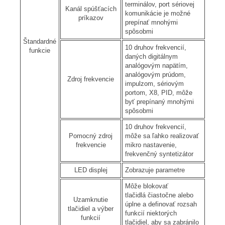
terminálov, port sériovej
Kanál spúšťacích
komunikácie je možné
príkazov
prepínať mnohými
spôsobmi
Štandardné
10 druhov frekvencií,
funkcie
daných digitálnym
analógovým napätím,
analógovým prúdom,
Zdroj frekvencie
impulzom, sériovým
portom, X8, PID, môže
byť prepínaný mnohými
spôsobmi
10 druhov frekvencií,
Pomocný zdroj
môže sa ľahko realizovať
frekvencie
mikro nastavenie,
frekvenčný syntetizátor
LED displej
Zobrazuje parametre
Môže blokovať
tlačidlá čiastočne alebo
Uzamknutie
úplne a definovať rozsah
tlačidiel a výber
funkcií niektorých
funkcií
tlačidiel, aby sa zabránilo