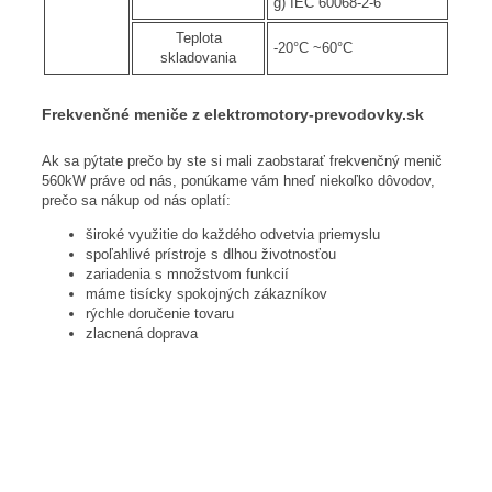
g) IEC 60068-2-6
Teplota
-20°C ~60°C
skladovania
Frekvenčné meniče z elektromotory-prevodovky.sk
Ak sa pýtate prečo by ste si mali zaobstarať frekvenčný menič
560kW práve od nás, ponúkame vám hneď niekoľko dôvodov,
prečo sa nákup od nás oplatí:
široké využitie do každého odvetvia priemyslu
spoľahlivé prístroje s dlhou životnosťou
zariadenia s množstvom funkcií
máme tisícky spokojných zákazníkov
rýchle doručenie tovaru
zlacnená doprava