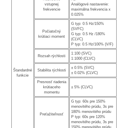
vstupnej
Analógové nastavenie:
frekvencie
maximálna frekvencia x
0.025%
G typ: 0.5 Hz/150%
(SVFC)
Počiatočný
G typ: 0.5 Hz /180%
krútiaci moment
(CLVC)
P typ: 0.5 Hz/100% (V/F)
1:100 (SVC)
Rozsah rýchlosti
1:1000 (CLVC)
± 0.5% (SVC)
Štandardné
Stabilita rýchlosti
± 0.02% (CLVC)
funkcie
Presnosť riadenia
krútiaceho
± 5% (CLVC)
momentu
G typ: 60s pre 150%
menovitého prúdu, 3s pre
180% menovitého prúdu
Preťažiteľnosť
P typ: 60s pre 120%
menovitého prúdu, 3s pre
150% menovitého prúdu.