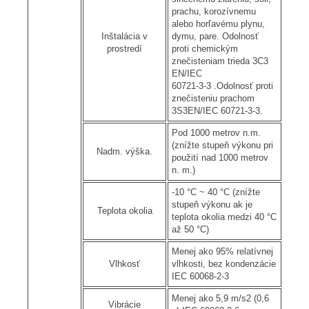
prachu, korozívnemu
alebo horľavému plynu,
Inštalácia v
dymu, pare. Odolnosť
prostredí
proti chemickým
znečisteniam trieda 3C3
EN/IEC
60721-3-3 .Odolnosť proti
znečisteniu prachom
3S3EN/IEC 60721-3-3.
Pod 1000 metrov n.m.
(znížte stupeň výkonu pri
Nadm. výška.
použití nad 1000 metrov
n. m.)
-10 °C ~ 40 °C (znížte
stupeň výkonu ak je
Teplota okolia
teplota okolia medzi 40 °C
až 50 °C)
Menej ako 95% relatívnej
Vlhkosť
vlhkosti, bez kondenzácie
IEC 60068-2-3
Menej ako 5,9 m/s2 (0,6
Vibrácie