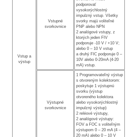
podporovať
vysokorýchlostný
impulzný vstup. Všetky
Vstupné
svorky majú voliteľné
svorkovnice
PNP alebo NPN
2 analógové vstupy, z
ktorých jeden FIV
podporuje -10 V / +10 V;
alebo 0 – 10 V vstup
a druhý FIC podporuje 0 –
Vstup a
10V alebo 0-20mA (4-20
výstup
mA) vstup.
1 Programovateľný výstup
s otvoreným kolektorom:
poskytuje 1 výstupnú
svorku (výstup
otvoreného kolektora
Výstupné
alebo vysokorýchlostný
svorkovnice
impulzný výstup)
2 reléové výstupy,
2 analógové výstupy:
FOV a FOC s voliteľným
výstupom 0 – 20 mA (4 –
20 mA) alebo 0 – 10 V