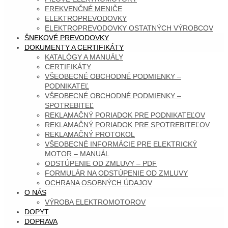
FREKVENČNÉ MENIČE
ELEKTROPREVODOVKY
ELEKTROPREVODOVKY OSTATNÝCH VÝROBCOV
ŠNEKOVÉ PREVODOVKY
DOKUMENTY A CERTIFIKÁTY
KATALÓGY A MANUÁLY
CERTIFIKÁTY
VŠEOBECNÉ OBCHODNÉ PODMIENKY –
PODNIKATEĽ
VŠEOBECNÉ OBCHODNÉ PODMIENKY –
SPOTREBITEĽ
REKLAMAČNÝ PORIADOK PRE PODNIKATEĽOV
REKLAMAČNÝ PORIADOK PRE SPOTREBITEĽOV
REKLAMAČNÝ PROTOKOL
VŠEOBECNÉ INFORMÁCIE PRE ELEKTRICKÝ
MOTOR – MANUÁL
ODSTÚPENIE OD ZMLUVY – PDF
FORMULÁR NA ODSTÚPENIE OD ZMLUVY
OCHRANA OSOBNÝCH ÚDAJOV
O NÁS
VÝROBA ELEKTROMOTOROV
DOPYT
DOPRAVA