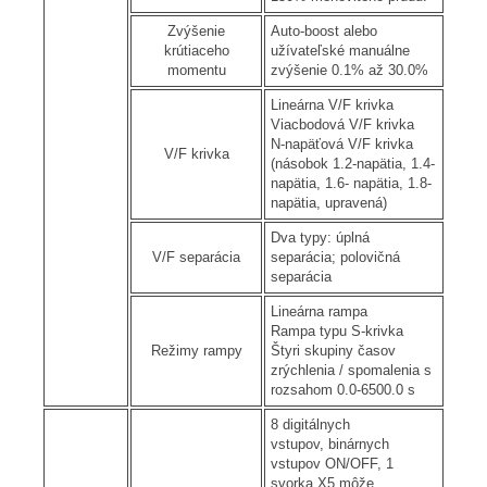
Zvýšenie
Auto-boost alebo
krútiaceho
užívateľské manuálne
momentu
zvýšenie 0.1% až 30.0%
Lineárna V/F krivka
Viacbodová V/F krivka
N-napäťová V/F krivka
V/F krivka
(násobok 1.2-napätia, 1.4-
napätia, 1.6- napätia, 1.8-
napätia, upravená)
Dva typy: úplná
V/F separácia
separácia; polovičná
separácia
Lineárna rampa
Rampa typu S-krivka
Režimy rampy
Štyri skupiny časov
zrýchlenia / spomalenia s
rozsahom 0.0-6500.0 s
8 digitálnych
vstupov, binárnych
vstupov ON/OFF, 1
svorka X5 môže