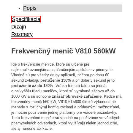
Popis
Špecifikácia
Dizajn
Rozmery
Frekvenčný menič V810 560kW
Ide o frekvenčné meniče, ktoré sú určené pre
najkomplikovanejšie a najnáročnejšie aplikácie v priemysle.
Vhodné sú pre všetky druhy aplikácií, pričom po dobu 60
sekúnd zvládajú
preťaženie 150%
a pri dobe 3 sekúnd je to
preťaženie až do 180%
. Vďaka tomuto faktu sa jedná
o najvyššiu triedu meničov, ktoré sú vyrábané sériovo až do
1000 kW a sú schopné
znášať obrovské zaťaženie
. Kedže má
frekvenčný menič 560 kW, V810-6T5600 široké výkonnostné
rozpätie s rozličnými konfiguráciami a prídavnými možnosťami,
je možné používanie jednej platformy pre viaceré požiadavky.
Tieto frekvenčné meniče sú vhodné na používanie vo všetkých
priemyselných odvetviach, ktoré využívajú nielen jednoduché,
ale aj náročné aplikácie.