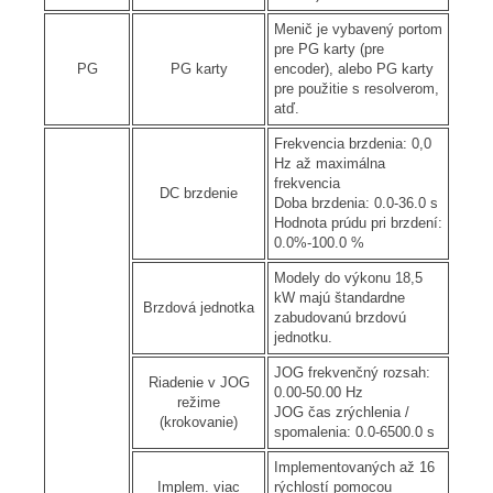
Menič je vybavený portom
pre PG karty (pre
PG
PG karty
encoder), alebo PG karty
pre použitie s resolverom,
atď.
Frekvencia brzdenia: 0,0
Hz až maximálna
frekvencia
DC brzdenie
Doba brzdenia: 0.0-36.0 s
Hodnota prúdu pri brzdení:
0.0%-100.0 %
Modely do výkonu 18,5
kW majú štandardne
Brzdová jednotka
zabudovanú brzdovú
jednotku.
JOG frekvenčný rozsah:
Riadenie v JOG
0.00-50.00 Hz
režime
JOG čas zrýchlenia /
(krokovanie)
spomalenia: 0.0-6500.0 s
Implementovaných až 16
Implem. viac
rýchlostí pomocou