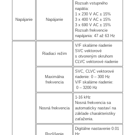
Rozsah vstupného
napätia:
1 x 230 V AC ± 15%
Napájanie
Napájanie
3 x 400 V AC ± 15%
3 x 690 V AC ± 15%
Rozsah frekvencie
napájania: 47 až 63 Hz
V/F skalárne riadenie
SVC vektorové
Riadiaci režim
s otvoreným okruhom
CLVC vektorové riadenie
SVC, CLVC vektorové
Maximálna
riadenie: 0 – 300 Hz
frekvencia
V/F skalárne riadenie:
0 – 3200 Hz
1-16 kHz
Nosná frekvencia sa
Nosná frekvencia
automaticky nastaví na
základe charakteristiky
zaťaženia.
Digitálne nastavenie 0.01
Rozlíšenie
Hz