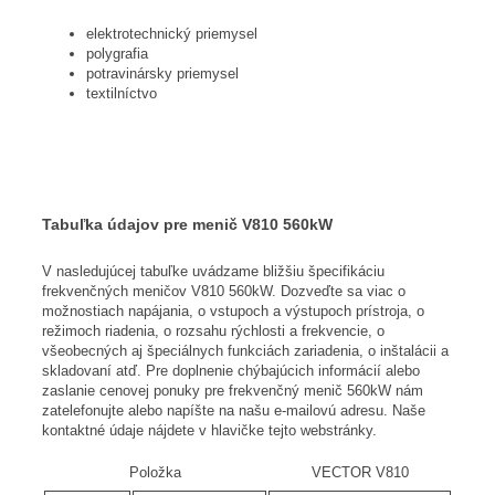
elektrotechnický priemysel
polygrafia
potravinársky priemysel
textilníctvo
Tabuľka údajov pre menič V810 560kW
V nasledujúcej tabuľke uvádzame bližšiu špecifikáciu
frekvenčných meničov V810 560kW. Dozveďte sa viac o
možnostiach napájania, o vstupoch a výstupoch prístroja, o
režimoch riadenia, o rozsahu rýchlosti a frekvencie, o
všeobecných aj špeciálnych funkciách zariadenia, o inštalácii a
skladovaní atď. Pre doplnenie chýbajúcich informácií alebo
zaslanie cenovej ponuky pre frekvenčný menič 560kW nám
zatelefonujte alebo napíšte na našu e-mailovú adresu. Naše
kontaktné údaje nájdete v hlavičke tejto webstránky.
Položka
VECTOR V810