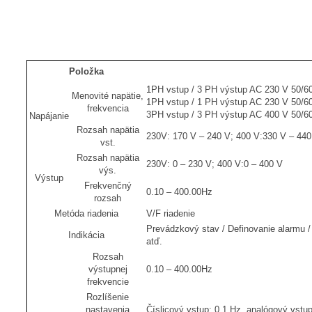
Položka
1PH vstup / 3 PH výstup AC 230 V 50/
Menovité napätie,
1PH vstup / 1 PH výstup AC 230 V 50/6
frekvencia
3PH vstup / 3 PH výstup AC 400 V 50/60
Napájanie
Rozsah napätia
230V: 170 V – 240 V; 400 V:330 V – 440
vst.
Rozsah napätia
230V: 0 – 230 V; 400 V:0 – 400 V
výs.
Výstup
Frekvenčný
0.10 – 400.00Hz
rozsah
Metóda riadenia
V/F riadenie
Prevádzkový stav / Definovanie alarmu / 
Indikácia
atď.
Rozsah
výstupnej
0.10 – 400.00Hz
frekvencie
Rozlíšenie
nastavenia
Číslicový vstup: 0,1 Hz, analógový vstu