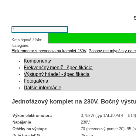
množstvo Komplet pre mlynček na mäso 230V 1ALJ80M-4 WGM050 
Katalógové číslo:
-
Kategórie:
Elektromotor s prevodovkou komplet 230V
,
Pohony pre mlynčeky na 
Komponenty
Frekvenčný menič - špecifikácia
Výstupný hriadeľ - špecifikácia
Fotogaléria
Ďalšie informácie
Jednofázový komplet na 230V. Bočný výst
Výkon elektromotora
0,75kW (typ 1ALJ80M-4 – B14)
Napájanie
230V
Otáčky na výstupe
70 (prevodový pomer 20), 95 (
Dutý hriadeľ Ø
25 mm