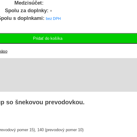
Medzisúčet:
Spolu za doplnky:
+
Spolu s doplnkami:
P80B14
Pridať do košíka
mäso
up so šnekovou prevodovkou.
prevodový pomer 15), 140 (prevodový pomer 10)