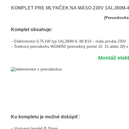
KOMPLET PRE MLYNČEK NA MÄSO 230V 1ALJ80M-4
(Prevodovka
Komplet obsahuje:
– Elektromotor 0,75 kW typ 1ALJ80M-4, IM B14 – malá príruba 230V
– Šnekovú prevodovku WGM050 (prevodový pomer 10, 15 alebo 20) 
Montáž ele
Ku kompletu je možné dokúpiť:
– Výstupný hriadeľ Ø 25mm