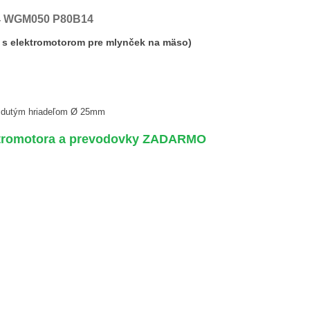
 WGM050 P80B14
 s elektromotorom pre mlynček na mäso)
s dutým hriadeľom Ø 25mm
ktromotora a prevodovky ZADARMO