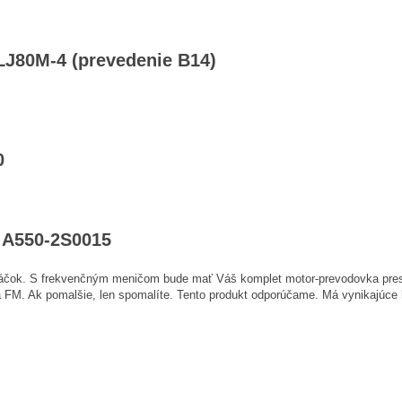
ALJ80M-4 (prevedenie B14)
0
– A550-2S0015
 otáčok. S frekvenčným meničom bude mať Váš komplet motor-prevodovka pres
 na FM. Ak pomalšie, len spomalíte. Tento produkt odporúčame. Má vynikajúc