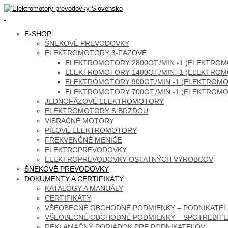
Skip
to
content
SKIP
E-SHOP
TO
ŠNEKOVÉ PREVODOVKY
CONTENT
ELEKTROMOTORY 3-FÁZOVÉ
ELEKTROMOTORY 2800OT./MIN.-1 (ELEKTROMO
ELEKTROMOTORY 1400OT./MIN.-1 (ELEKTROMO
ELEKTROMOTORY 900OT./MIN.-1 (ELEKTROMOT
ELEKTROMOTORY 700OT./MIN.-1 (ELEKTROMOT
JEDNOFÁZOVÉ ELEKTROMOTORY
ELEKTROMOTORY S BRZDOU
VIBRAČNÉ MOTORY
PÍLOVÉ ELEKTROMOTORY
FREKVENČNÉ MENIČE
ELEKTROPREVODOVKY
ELEKTROPREVODOVKY OSTATNÝCH VÝROBCOV
ŠNEKOVÉ PREVODOVKY
DOKUMENTY A CERTIFIKÁTY
KATALÓGY A MANUÁLY
CERTIFIKÁTY
VŠEOBECNÉ OBCHODNÉ PODMIENKY – PODNIKATEĽ
VŠEOBECNÉ OBCHODNÉ PODMIENKY – SPOTREBITE
REKLAMAČNÝ PORIADOK PRE PODNIKATEĽOV