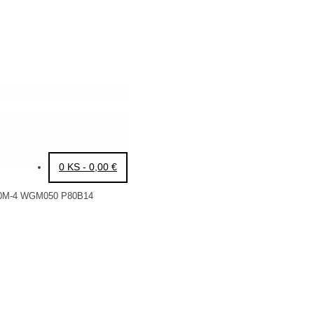
0 KS -
0,00
€
0M-4 WGM050 P80B14