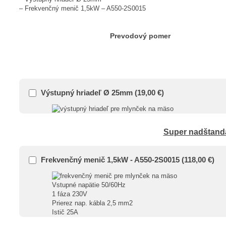
– Frekvenčný menič 1,5kW – A550-2S0015
Prevodový pomer
Výstupný hriadeľ Ø 25mm
(
19,00
€
)
Super nadštanda
Frekvenčný menič 1,5kW - A550-2S0015
(
118,00
€
)
Vstupné napätie 50/60Hz
1 fáza 230V
Prierez nap. kábla 2,5 mm2
Istič 25A