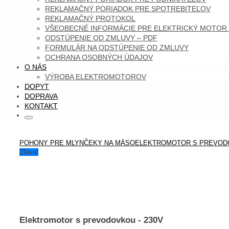
REKLAMAČNÝ PORIADOK PRE SPOTREBITEĽOV
REKLAMAČNÝ PROTOKOL
VŠEOBECNÉ INFORMÁCIE PRE ELEKTRICKÝ MOTOR
ODSTÚPENIE OD ZMLUVY – PDF
FORMULÁR NA ODSTÚPENIE OD ZMLUVY
OCHRANA OSOBNÝCH ÚDAJOV
O NÁS
VÝROBA ELEKTROMOTOROV
DOPYT
DOPRAVA
KONTAKT
Search
Search
for:
HOME
POHONY PRE MLYNČEKY NA MÄSO
ELEKTROMOTOR S PREVOD
Zľava!
Elektromotor s prevodovkou - 230V