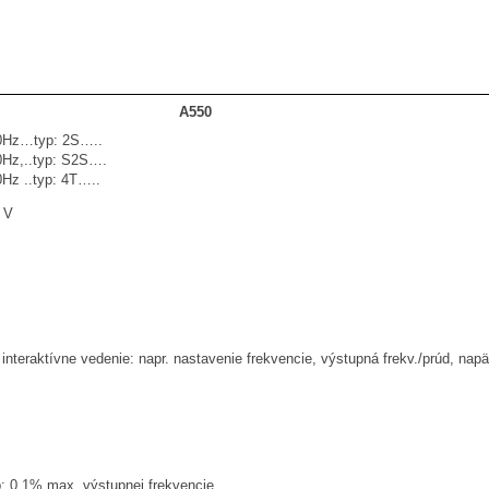
A550
60Hz…typ: 2S…..
0Hz,..typ: S2S….
Hz ..typ: 4T…..
 V
interaktívne vedenie: napr. nastavenie frekvencie, výstupná frekv./prúd, napä
p: 0,1% max. výstupnej frekvencie