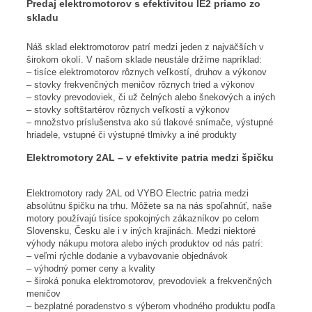
Predaj elektromotorov s efektivitou IE2 priamo zo
skladu
Náš sklad elektromotorov patrí medzi jeden z najväčších v
širokom okolí. V našom sklade neustále držíme napríklad:
– tisíce elektromotorov rôznych veľkostí, druhov a výkonov
– stovky frekvenčných meničov rôznych tried a výkonov
– stovky prevodoviek, či už čelných alebo šnekových a iných
– stovky softštartérov rôznych veľkostí a výkonov
– množstvo príslušenstva ako sú tlakové snímače, výstupné
hriadele, vstupné či výstupné tlmivky a iné produkty
Elektromotory 2AL – v efektivite patria medzi špičku
Elektromotory rady 2AL od VYBO Electric patria medzi
absolútnu špičku na trhu. Môžete sa na nás spoľahnúť, naše
motory používajú tisíce spokojných zákazníkov po celom
Slovensku, Česku ale i v iných krajinách. Medzi niektoré
výhody nákupu motora alebo iných produktov od nás patrí:
– veľmi rýchle dodanie a vybavovanie objednávok
– výhodný pomer ceny a kvality
– široká ponuka elektromotorov, prevodoviek a frekvenčných
meničov
– bezplatné poradenstvo s výberom vhodného produktu podľa