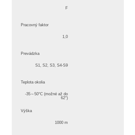
F
Pracovný faktor
1,0
Prevádzka
S1, S2, S3, S4-S9
Teplota okolia
-35～50°C (možné až do
62°)
Výška
1000 m