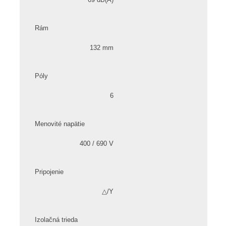
Rám
132 mm
Póly
6
Menovité napätie
400 / 690 V
Pripojenie
△/Y
Izolačná trieda