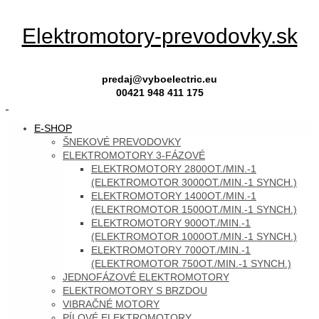
Skip
Elektromotory-prevodovky.sk
to
content
predaj@vyboelectric.eu
00421 948 411 175
SKIP
E-SHOP
TO
ŠNEKOVÉ PREVODOVKY
CONTENT
ELEKTROMOTORY 3-FÁZOVÉ
ELEKTROMOTORY 2800OT./MIN.-1
(ELEKTROMOTOR 3000OT./MIN.-1 SYNCH.)
ELEKTROMOTORY 1400OT./MIN.-1
(ELEKTROMOTOR 1500OT./MIN.-1 SYNCH.)
ELEKTROMOTORY 900OT./MIN.-1
(ELEKTROMOTOR 1000OT./MIN.-1 SYNCH.)
ELEKTROMOTORY 700OT./MIN.-1
(ELEKTROMOTOR 750OT./MIN.-1 SYNCH.)
JEDNOFÁZOVÉ ELEKTROMOTORY
ELEKTROMOTORY S BRZDOU
VIBRAČNÉ MOTORY
PÍLOVÉ ELEKTROMOTORY