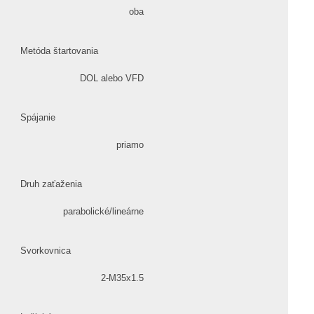
oba
Metóda štartovania
DOL alebo VFD
Spájanie
priamo
Druh zaťaženia
parabolické/lineárne
Svorkovnica
2-M35x1.5