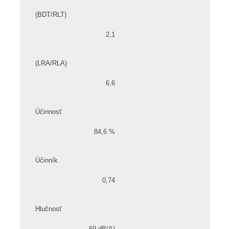
(BDT/RLT)
2,1
(LRA/RLA)
6,6
Účinnosť
84,6 %
Účinník
0,74
Hlučnosť
69 dB(A)