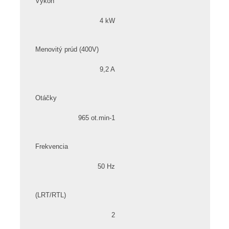
Výkon
4 kW
Menovitý prúd (400V)
9,2 A
Otáčky
965 ot.min-1
Frekvencia
50 Hz
(LRT/RTL)
2