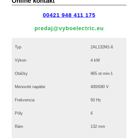
Online kontakt
00421 948 411 175
predaj@vyboelectric.eu
Typ
2AL132M1-6
Výkon
4 kW
Otáčky
965 ot.min-1
Menovité napätie
400/690 V
Frekvencia
50 Hz
Póly
6
Rám
132 mm