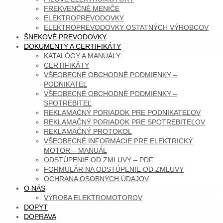
FREKVENČNÉ MENIČE
ELEKTROPREVODOVKY
ELEKTROPREVODOVKY OSTATNÝCH VÝROBCOV
ŠNEKOVÉ PREVODOVKY
DOKUMENTY A CERTIFIKÁTY
KATALÓGY A MANUÁLY
CERTIFIKÁTY
VŠEOBECNÉ OBCHODNÉ PODMIENKY –
PODNIKATEĽ
VŠEOBECNÉ OBCHODNÉ PODMIENKY –
SPOTREBITEĽ
REKLAMAČNÝ PORIADOK PRE PODNIKATEĽOV
REKLAMAČNÝ PORIADOK PRE SPOTREBITEĽOV
REKLAMAČNÝ PROTOKOL
VŠEOBECNÉ INFORMÁCIE PRE ELEKTRICKÝ
MOTOR – MANUÁL
ODSTÚPENIE OD ZMLUVY – PDF
FORMULÁR NA ODSTÚPENIE OD ZMLUVY
OCHRANA OSOBNÝCH ÚDAJOV
O NÁS
VÝROBA ELEKTROMOTOROV
DOPYT
DOPRAVA