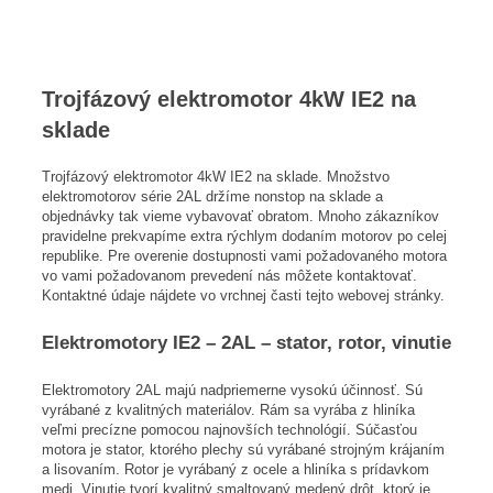
Trojfázový elektromotor 4kW IE2 na
sklade
Trojfázový elektromotor 4kW IE2 na sklade. Množstvo
elektromotorov série 2AL držíme nonstop na sklade a
objednávky tak vieme vybavovať obratom. Mnoho zákazníkov
pravidelne prekvapíme extra rýchlym dodaním motorov po celej
republike. Pre overenie dostupnosti vami požadovaného motora
vo vami požadovanom prevedení nás môžete kontaktovať.
Kontaktné údaje nájdete vo vrchnej časti tejto webovej stránky.
Elektromotory IE2 – 2AL – stator, rotor, vinutie
Elektromotory 2AL majú nadpriemerne vysokú účinnosť. Sú
vyrábané z kvalitných materiálov. Rám sa vyrába z hliníka
veľmi precízne pomocou najnovších technológií. Súčasťou
motora je stator, ktorého plechy sú vyrábané strojným krájaním
a lisovaním. Rotor je vyrábaný z ocele a hliníka s prídavkom
medi. Vinutie tvorí kvalitný smaltovaný medený drôt, ktorý je