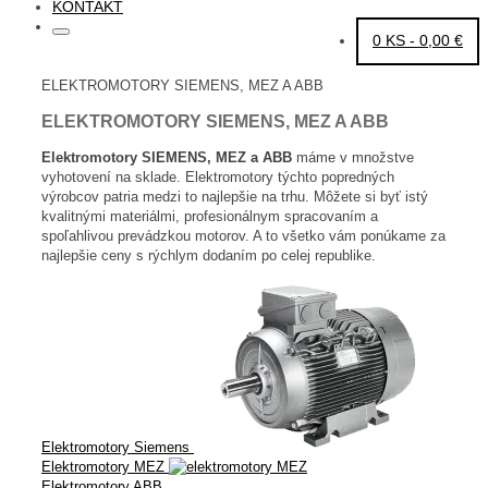
KONTAKT
Search
Search
0 KS -
0,00
€
for:
HOME
ELEKTROMOTORY SIEMENS, MEZ A ABB
ELEKTROMOTORY SIEMENS, MEZ A ABB
Elektromotory SIEMENS, MEZ a ABB
máme v množstve
vyhotovení na sklade. Elektromotory týchto popredných
výrobcov patria medzi to najlepšie na trhu. Môžete si byť istý
kvalitnými materiálmi, profesionálnym spracovaním a
spoľahlivou prevádzkou motorov. A to všetko vám ponúkame za
najlepšie ceny s rýchlym dodaním po celej republike.
Elektromotory Siemens
Elektromotory MEZ
Elektromotory ABB