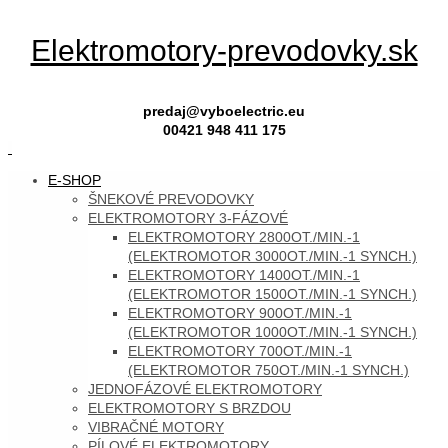
Skip
Elektromotory-prevodovky.sk
to
content
predaj@vyboelectric.eu
00421 948 411 175
SKIP
E-SHOP
TO
ŠNEKOVÉ PREVODOVKY
CONTENT
ELEKTROMOTORY 3-FÁZOVÉ
ELEKTROMOTORY 2800OT./MIN.-1
(ELEKTROMOTOR 3000OT./MIN.-1 SYNCH.)
ELEKTROMOTORY 1400OT./MIN.-1
(ELEKTROMOTOR 1500OT./MIN.-1 SYNCH.)
ELEKTROMOTORY 900OT./MIN.-1
(ELEKTROMOTOR 1000OT./MIN.-1 SYNCH.)
ELEKTROMOTORY 700OT./MIN.-1
(ELEKTROMOTOR 750OT./MIN.-1 SYNCH.)
JEDNOFÁZOVÉ ELEKTROMOTORY
ELEKTROMOTORY S BRZDOU
VIBRAČNÉ MOTORY
PÍLOVÉ ELEKTROMOTORY