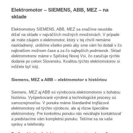
Elektromotor – SIEMENS, ABB, MEZ – na
sklade
Elektromotory SIEMENS, ABB, MEZ sa snažíme neustále
držať na sklade v najväčších možných množstvách. V prípade
ak máte záujem o elektromotor, ktorý v tej chvíli nemáme
naskladnený, urobíme všetko preto aby sme vám ho dodali v čo
najkratšom možnom čase a za čo najlepších podmienok. Sklad
elektromotorov máme v Spišskej Novej Vsi, čo zaručuje rýchle
dodanie po celom Slovensku. Kvalitou týchto elektromotorov si
môžete byť istý.
Siemens, MEZ a ABB – elektromotor s históriou
Siemens, MEZ aj ABB sú výrobcovia elektromotorov s bohatou
históriou. Vyšperkované výrobné a technologické procesy sú
samozrejmosťou. V ponuke máme štandardné trojfázové
elektromotory od týchto výrobcov, ale aj rôzne špeciálne
elektromotory. Pre konkrétnu ponuku nás neváhajte kontaktovať
a predstavíme vám kompletnú ponuku. Tešíme sa na vaše
správy a telefonáty.