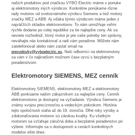
našich produktov pod značkou VYBO Electric máme v ponuke
aj elektromotory iných výrobcov. Konkrétne ponúkame rôzne
rady motorov od svetoznámeho výrobcu Siemens a tiež motory
značky MEZ a ABB. Aj vďaka týmto výrobcom máme jeden z
najväčších skladov elektromotorov. To nám umožňuje veľmi
rýchle dodanie po celej republike za tie najlepšie ceny. Ak sa
neviete rozhodnúť, ktorý motor je pre vaše potreby ten správny,
neváhajte nás kontaktovať a radi vám poradíme. Môžete nám
zatelefonovať alebo nám zaslať email na
prevodovky@vyboelectric.eu
. Naši odborníci na elektromotory
sa vám v čo najkratšom možnom čase ozvú s bezplatným
poradenstvom.
Elektromotory SIEMENS, MEZ cenník
Elektromotory SIEMENS, elektromotory MEZ a elektromotory
ABB ponkúame našim zákazníkom za najlepšie ceny. Cenník
elektromotorov je dostupný na vyžiadanie. Výrobca Siemens je
známy svojou precíznosťou a vedeckým pokrokom. História
tejto spoločnosti siaha až do 19. storočia. Dlhé roky výroby a
zdokonaľovania motorov sú zárukou kvality. Ku všetkým
motorom sa vzťahuje záručná doba a bezplatné poradenstvo pri
výbere. Informujte sa o dostupnosti a cenách konkrétnych
modelov ešte dnes.