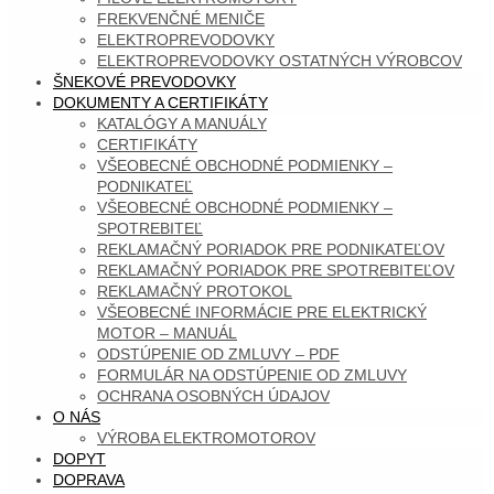
FREKVENČNÉ MENIČE
ELEKTROPREVODOVKY
ELEKTROPREVODOVKY OSTATNÝCH VÝROBCOV
ŠNEKOVÉ PREVODOVKY
DOKUMENTY A CERTIFIKÁTY
KATALÓGY A MANUÁLY
CERTIFIKÁTY
VŠEOBECNÉ OBCHODNÉ PODMIENKY –
PODNIKATEĽ
VŠEOBECNÉ OBCHODNÉ PODMIENKY –
SPOTREBITEĽ
REKLAMAČNÝ PORIADOK PRE PODNIKATEĽOV
REKLAMAČNÝ PORIADOK PRE SPOTREBITEĽOV
REKLAMAČNÝ PROTOKOL
VŠEOBECNÉ INFORMÁCIE PRE ELEKTRICKÝ
MOTOR – MANUÁL
ODSTÚPENIE OD ZMLUVY – PDF
FORMULÁR NA ODSTÚPENIE OD ZMLUVY
OCHRANA OSOBNÝCH ÚDAJOV
O NÁS
VÝROBA ELEKTROMOTOROV
DOPYT
DOPRAVA