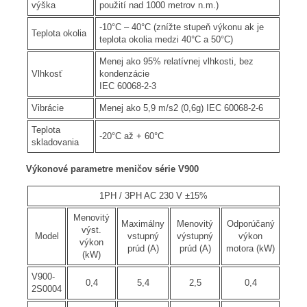
výška
použití nad 1000 metrov n.m.)
-10°C – 40°C (znížte stupeň výkonu ak je
Teplota okolia
teplota okolia medzi 40°C a 50°C)
Menej ako 95% relatívnej vlhkosti, bez
Vlhkosť
kondenzácie
IEC 60068-2-3
Vibrácie
Menej ako 5,9 m/s2 (0,6g) IEC 60068-2-6
Teplota
-20°C až + 60°C
skladovania
Výkonové parametre meničov série V900
1PH / 3PH AC 230 V ±15%
Menovitý
Maximálny
Menovitý
Odporúčaný
výst.
Model
vstupný
výstupný
výkon
výkon
prúd (A)
prúd (A)
motora (kW)
(kW)
V900-
0,4
5,4
2,5
0,4
2S0004