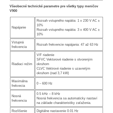
Všeobecné technické parametre pre všetky typy meničov
V900
Rozsah vstupného napätia: 1 x 230 V AC ±
10%
Napájanie
Rozsah vstupného napätia: 3 x 400 V AC ±
10%
Vstupná
Rozsah frekvencie napájania: 47 až 63 Hz
frekvencia
V/F riadenie
SFVC Vektorové riadenie s otvoreným
Riadiaci režim
okruhom
CLVC Vektrové riadenie s uzavretým
okruhom (nad 3,7 kW)
Maximálna
0 – 600 Hz
frekvecia
0.5 kHz – 8 kHz
Nosná
Nosná frekvencia sa automaticky nastaví
frekvencia
na základe charakteristiky zaťaženia.
Rozlíšenie
Digitálne nastavenie 0.01 Hz