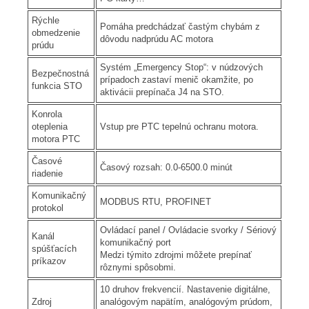
Rýchle
Pomáha predchádzať častým chybám z
obmedzenie
dôvodu nadprúdu AC motora
prúdu
Systém „Emergency Stop“: v núdzových
Bezpečnostná
prípadoch zastaví menič okamžite, po
funkcia STO
aktivácii prepínača J4 na STO.
Konrola
oteplenia
Vstup pre PTC tepelnú ochranu motora.
motora PTC
Časové
Časový rozsah: 0.0-6500.0 minút
riadenie
Komunikačný
MODBUS RTU, PROFINET
protokol
Ovládací panel / Ovládacie svorky / Sériový
Kanál
komunikačný port
spúšťacích
Medzi týmito zdrojmi môžete prepínať
príkazov
rôznymi spôsobmi.
10 druhov frekvencií. Nastavenie digitálne,
Zdroj
analógovým napätím, analógovým prúdom,