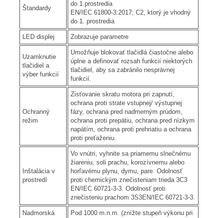
do 1.prostredia
Štandardy
EN/IEC 61800-3:2017; C2, ktorý je vhodný
do 1. prostredia
LED displej
Zobrazuje parametre
Umožňuje blokovať tlačidlá čiastočne alebo
Uzamknutie
úplne a definovať rozsah funkcií niektorých
tlačidiel a
tlačidiel, aby sa zabránilo nesprávnej
výber funkcií
funkcií.
Zisťovanie skratu motora pri zapnutí,
ochrana proti strate vstupnej/ výstupnej
Ochranný
fázy, ochrana pred nadmerným prúdom,
režim
ochrana proti prepätiu, ochrana pred nízkym
napätím, ochrana proti prehriatiu a ochrana
proti preťaženiu.
Vo vnútri, vyhnite sa priamemu slnečnému
žiareniu, soli prachu, korozívnemu alebo
Inštalácia v
horľavému plynu, dymu, pare. Odolnosť
prostredí
proti chemickým znečisteniam trieda 3C3
EN/IEC 60721-3-3. Odolnosť proti
znečisteniu prachom 3S3EN/IEC 60721-3-3.
Nadmorská
Pod 1000 m.n.m. (znížte stupeň výkonu pri