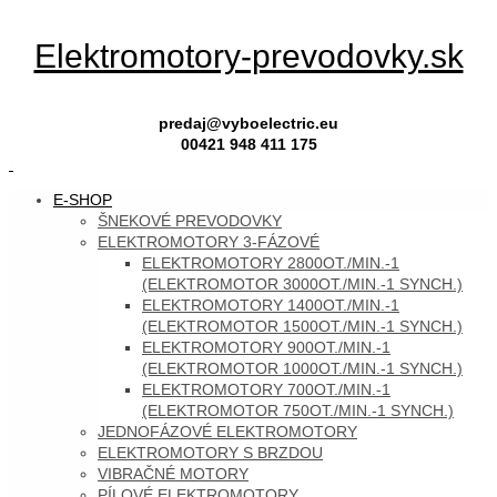
Skip
Elektromotory-prevodovky.sk
to
content
predaj@vyboelectric.eu
00421 948 411 175
SKIP
E-SHOP
TO
ŠNEKOVÉ PREVODOVKY
CONTENT
ELEKTROMOTORY 3-FÁZOVÉ
ELEKTROMOTORY 2800OT./MIN.-1
(ELEKTROMOTOR 3000OT./MIN.-1 SYNCH.)
ELEKTROMOTORY 1400OT./MIN.-1
(ELEKTROMOTOR 1500OT./MIN.-1 SYNCH.)
ELEKTROMOTORY 900OT./MIN.-1
(ELEKTROMOTOR 1000OT./MIN.-1 SYNCH.)
ELEKTROMOTORY 700OT./MIN.-1
(ELEKTROMOTOR 750OT./MIN.-1 SYNCH.)
JEDNOFÁZOVÉ ELEKTROMOTORY
ELEKTROMOTORY S BRZDOU
VIBRAČNÉ MOTORY
PÍLOVÉ ELEKTROMOTORY