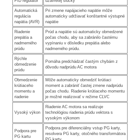
PID regulátor
uzavretej slučky
Automatická
Pri zmene napájacieho napätie môže
regulácia
automaticky udržiavať konštantné výstupné
napätia (AVR)
napätie
Riadenie
Prúd a napätie sú automaticky obmedzené
prepätia a
počas chodu, aby sa zabránilo častému
nadmerného
vypínaniu v dôsledku prepätia alebo
prúdu
nadmerného prúdu.
Rýchle
Pomáha predchádzať častým chybám z
obmedzenie
dôvodu nadprúdu AC motora
prúdu
Obmedzenie
Môže automaticky obmedziť krútiaci
krútiaceho
moment a zabrániť častej zmene nadprúdu
momentu a
počas chodu. Riadenie krútiaceho momentu
riadenie
je možné realizovať v režime CLVC
Riadenie AC motora sa realizuje
Vysoký výkon
technológiou riadenia prúdu vektora s
vysokým výkonom
Podpora pre diferenciálny vstup PG karty,
Podpora pre
resolvera PG karty, otočného transformátora
PG kartu
PG karty…