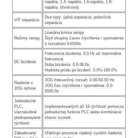
napätia, 1.4- napätia, 1.6-napätia, 1.8-
napätia, štvorcová)
Dva typy: úplná separácia; polovičná
V/F separácia
separácia
Linerána krivka rampy
Režimy rampy
Štyri skupiny časov zrýchlenia / spomalenia
s rozsahom 0-6500s
Frekvencia brzdenia: 0,0 Hz až maximálna
frekvencia
DC brzdenie
Doba brzdenia: 0.0-36.0s
Hodnota prúdu pri brzdení: 0.0%-100.0%
JOG frekvenčný rozsah: 0.00-50.00 Hz
Riadenie v
JOG čas zrýchlenia / spomalenia: 0.0-
JOG režime
6500.0s
Jednoduché
PLC,
Implementovaných až 16 rýchlostí pomocou
viacnásobné
jednoduchej funkcie PLC alebo kombinácie
prednastavené
stavov svoriek.
rýchlosti
Zabudovaný
Uľahčuje procesne riadený systém riadenia