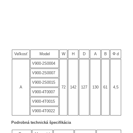
Veľkosť
Model
W
H
D
A
B
Φ d
V900-2S0004
V900-2S0007
V900-2S0015
A
72
142
127
130
61
4,5
V900-4T0007
V900-4T0015
V900-4T0022
Podrobná technická špecifikácia