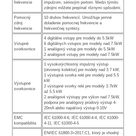
frekvencie
impulzom, sériovým portom. Medzi týmito
zdrojmi môžete prepínať rôznymi spôsobmi.
Pomocný
10 druhov frekvencií. Umožňuje jemné
zdroj
doladenie pomocnej frekvencie a
frekvencie
frekvenčnej syntézy.
4 digitálne vstupy pre modely do 5.5kW
Vstupné
6 digitálnych vstupov pre modely nad 7.5kW
svorkovnice
1 analógový vstup pre modely do 5.5kW
2 analógové vstupy pre modely nad 7.5kW
1 vysokorýchlostný impulzný výstup
(otvorený kolektor) pre modely nad 3.7 kW;
1 výstupná svorka relé pre modely pod 5.5
kW
Výstupné
2 výstupné svorky relé pre modely 3.7kW
svorkovnice
až 5.5 kW
2 analógové výstupy pre výkon nad 7.5kW,
podpora pre analógový prúdový výstup 4-
20mA alebo napäťový výstup 0-10V
EMC
IEC 61000-4-6; IEC 61000-4-4; IEC 61000-
kompatibilita
4-11; IEC 61000-4-5
EN/IEC 61800-3>2017;C1, ktorý je vhodný