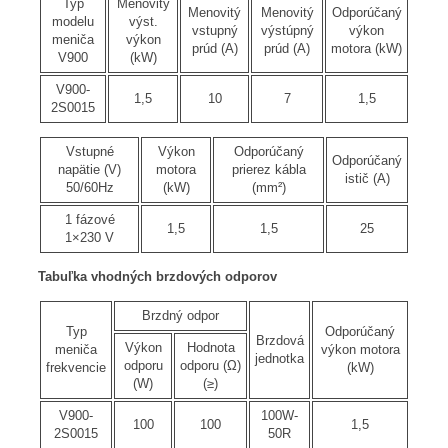
Typ
Menovitý
Menovitý
Menovitý
Odporúčaný
modelu
výst.
vstupný
výstúpný
výkon
meniča
výkon
prúd (A)
prúd (A)
motora (kW)
V900
(kW)
V900-
1,5
10
7
1,5
2S0015
Vstupné
Výkon
Odporúčaný
Odporúčaný
napätie (V)
motora
prierez kábla
istič (A)
50/60Hz
(kW)
(mm²)
1 fázové
1,5
1,5
25
1×230 V
Tabuľka vhodných brzdových odporov
Brzdný odpor
Typ
Odporúčaný
Brzdová
Výkon
Hodnota
meniča
výkon motora
jednotka
odporu
odporu (Ω)
frekvencie
(kW)
(W)
(≥)
V900-
100W-
100
100
1,5
2S0015
50R