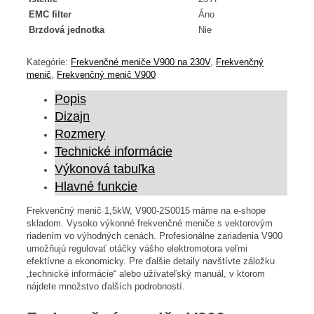
EMC filter
Áno
Brzdová jednotka
Nie
Kategórie:
Frekvenčné meniče V900 na 230V
,
Frekvenčný
menič
,
Frekvenčný menič V900
Popis
Dizajn
Rozmery
Technické informácie
Výkonová tabuľka
Hlavné funkcie
Frekvenčný menič 1,5kW, V900-2S0015 máme na e-shope
skladom. Vysoko výkonné frekvenčné meniče s vektorovým
riadením vo výhodných cenách. Profesionálne zariadenia V900
umožňujú regulovať otáčky vášho elektromotora veľmi
efektívne a ekonomicky. Pre ďalšie detaily navštívte záložku
„technické informácie“ alebo užívateľský manuál, v ktorom
nájdete množstvo ďalších podrobností.