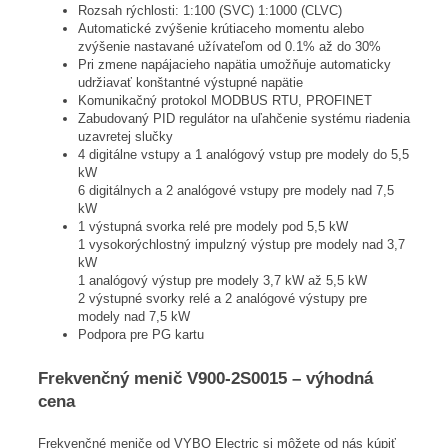
Rozsah rýchlosti: 1:100 (SVC) 1:1000 (CLVC)
Automatické zvýšenie krútiaceho momentu alebo
zvýšenie nastavané užívateľom od 0.1% až do 30%
Pri zmene napájacieho napätia umožňuje automaticky
udržiavať konštantné výstupné napätie
Komunikačný protokol MODBUS RTU, PROFINET
Zabudovaný PID regulátor na uľahčenie systému riadenia
uzavretej slučky
4 digitálne vstupy a 1 analógový vstup pre modely do 5,5
kW
6 digitálnych a 2 analógové vstupy pre modely nad 7,5
kW
1 výstupná svorka relé pre modely pod 5,5 kW
1 vysokorýchlostný impulzný výstup pre modely nad 3,7
kW
1 analógový výstup pre modely 3,7 kW až 5,5 kW
2 výstupné svorky relé a 2 analógové výstupy pre
modely nad 7,5 kW
Podpora pre PG kartu
Frekvenčný menič V900-2S0015 – výhodná
cena
Frekvenčné meniče od VYBO Electric si môžete od nás kúpiť