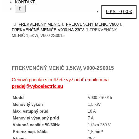
KONTAKT
Search
Search
0 KS -
0,00
€
for:
HOME
FREKVENČNÝ MENIČ
FREKVENČNÝ MENIČ V900
FREKVENČNÉ MENIČE V900 NA 230V
FREKVENČNÝ
MENIČ 1,5KW, V900-2S0015
FREKVENČNÝ MENIČ 1,5KW, V900-2S0015
Cenovú ponuku si môžete vyžiadať emailom na
predaj@vyboelectric.eu
Model
V900-2S0015
Menovitý výkon
1,5 kW
Max. vstupný prúd
10 A
Menovitý výstupný prúd
7 A
Vstupné napätie 50/60Hz
1 fáza 230 V
Prierez nap. kábla
1,5 mm²
Istenie
25 A