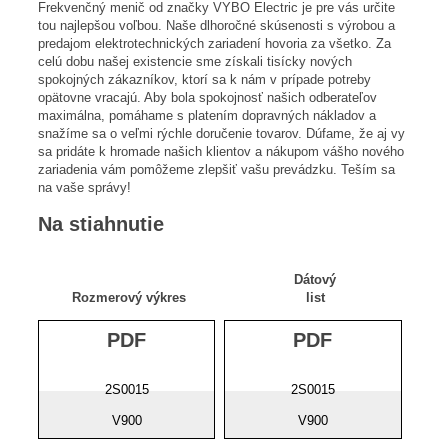
Frekvenčný menič od značky VYBO Electric je pre vás určite
tou najlepšou voľbou. Naše dlhoročné skúsenosti s výrobou a
predajom elektrotechnických zariadení hovoria za všetko. Za
celú dobu našej existencie sme získali tisícky nových
spokojných zákazníkov, ktorí sa k nám v prípade potreby
opätovne vracajú. Aby bola spokojnosť našich odberateľov
maximálna, pomáhame s platením dopravných nákladov a
snažíme sa o veľmi rýchle doručenie tovarov. Dúfame, že aj vy
sa pridáte k hromade našich klientov a nákupom vášho nového
zariadenia vám pomôžeme zlepšiť vašu prevádzku. Teším sa
na vaše správy!
Na stiahnutie
Dátový
Rozmerový výkres
list
PDF
PDF
2S0015
2S0015
V900
V900