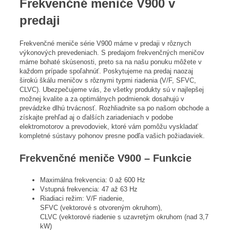
Frekvenčné meniče V900 v
predaji
Frekvenčné meniče série V900 máme v predaji v rôznych
výkonových prevedeniach. S predajom frekvenčných meničov
máme bohaté skúsenosti, preto sa na našu ponuku môžete v
každom prípade spoľahnúť. Poskytujeme na predaj naozaj
širokú škálu meničov s rôznymi typmi riadenia (V/F, SFVC,
CLVC). Ubezpečujeme vás, že všetky produkty sú v najlepšej
možnej kvalite a za optimálnych podmienok dosahujú v
prevádzke dlhú trvácnosť. Rozhliadnite sa po našom obchode a
získajte prehľad aj o ďalších zariadeniach v podobe
elektromotorov a prevodoviek, ktoré vám pomôžu vyskladať
kompletné sústavy pohonov presne podľa vašich požiadaviek.
Frekvenčné meniče V900 – Funkcie
Maximálna frekvencia: 0 až 600 Hz
Vstupná frekvencia: 47 až 63 Hz
Riadiaci režim: V/F riadenie,
SFVC (vektorové s otvoreným okruhom),
CLVC (vektorové riadenie s uzavretým okruhom (nad 3,7
kW)