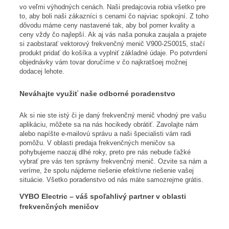
vo veľmi výhodných cenách. Naši predajcovia robia všetko pre
to, aby boli naši zákazníci s cenami čo najviac spokojní. Z toho
dôvodu máme ceny nastavené tak, aby bol pomer kvality a
ceny vždy čo najlepší. Ak aj vás naša ponuka zaujala a prajete
si zaobstarať vektorový frekvenčný menič V900-2S0015, stačí
produkt pridať do košíka a vyplniť základné údaje. Po potvrdení
objednávky vám tovar doručíme v čo najkratšoej možnej
dodacej lehote.
Neváhajte využiť naše odborné poradenstvo
Ak si nie ste istý či je daný frekvenčný menič vhodný pre vašu
aplikáciu, môžete sa na nás hocikedy obrátiť. Zavolajte nám
alebo napíšte e-mailovú správu a naši špecialisti vám radi
pomôžu. V oblasti predaja frekvenčných meničov sa
pohybujeme naozaj dlhé roky, preto pre nás nebude ťažké
vybrať pre vás ten správny frekvenčný menič. Ozvite sa nám a
veríme, že spolu nájdeme riešenie efektívne riešenie vašej
situácie. Všetko poradenstvo od nás máte samozrejme grátis.
VYBO Electric – váš spoľahlivý partner v oblasti
frekvenčných meničov