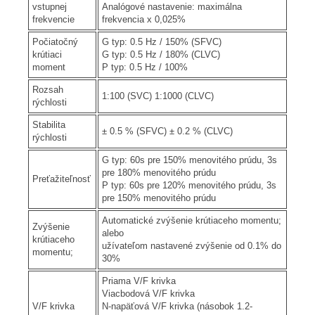
vstupnej
Analógové nastavenie: maximálna
frekvencie
frekvencia x 0,025%
Počiatočný
G typ: 0.5 Hz / 150% (SFVC)
krútiaci
G typ: 0.5 Hz / 180% (CLVC)
moment
P typ: 0.5 Hz / 100%
Rozsah
1:100 (SVC) 1:1000 (CLVC)
rýchlosti
Stabilita
± 0.5 % (SFVC) ± 0.2 % (CLVC)
rýchlosti
G typ: 60s pre 150% menovitého prúdu, 3s
pre 180% menovitého prúdu
Preťažiteľnosť
P typ: 60s pre 120% menovitého prúdu, 3s
pre 150% menovitého prúdu
Automatické zvýšenie krútiaceho momentu;
Zvýšenie
alebo
krútiaceho
užívateľom nastavené zvýšenie od 0.1% do
momentu;
30%
Priama V/F krivka
Viacbodová V/F krivka
V/F krivka
N-napäťová V/F krivka (násobok 1.2-