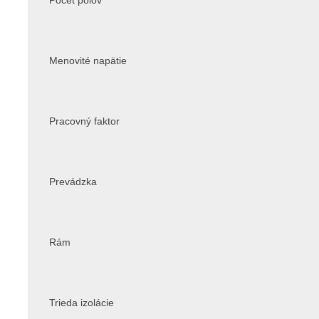
Počet pólov
Menovité napätie
Pracovný faktor
Prevádzka
Rám
Trieda izolácie