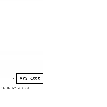
0 KS -
0,00
€
LJ631-2, 2800 OT.