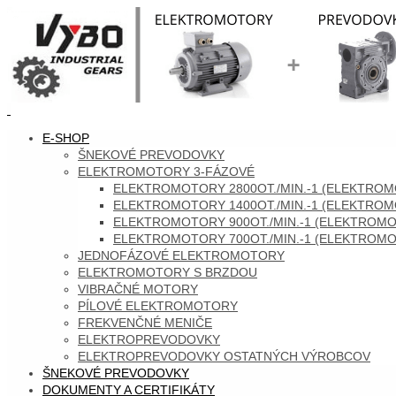
Skip
to
content
SKIP
E-SHOP
TO
ŠNEKOVÉ PREVODOVKY
CONTENT
ELEKTROMOTORY 3-FÁZOVÉ
ELEKTROMOTORY 2800OT./MIN.-1 (ELEKTROMO
ELEKTROMOTORY 1400OT./MIN.-1 (ELEKTROMO
ELEKTROMOTORY 900OT./MIN.-1 (ELEKTROMOT
ELEKTROMOTORY 700OT./MIN.-1 (ELEKTROMOT
JEDNOFÁZOVÉ ELEKTROMOTORY
ELEKTROMOTORY S BRZDOU
VIBRAČNÉ MOTORY
PÍLOVÉ ELEKTROMOTORY
FREKVENČNÉ MENIČE
ELEKTROPREVODOVKY
ELEKTROPREVODOVKY OSTATNÝCH VÝROBCOV
ŠNEKOVÉ PREVODOVKY
DOKUMENTY A CERTIFIKÁTY