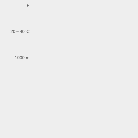
F
-20～40°C
1000 m