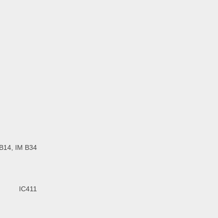
 B14, IM B34
IC411