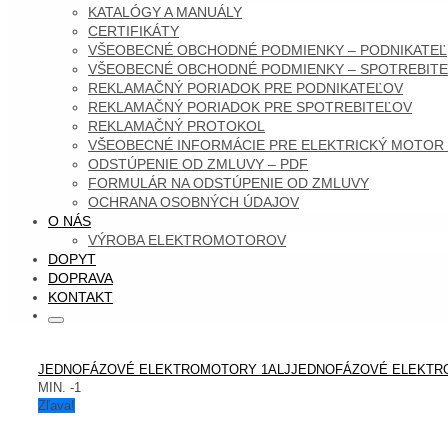
KATALÓGY A MANUÁLY
CERTIFIKÁTY
VŠEOBECNÉ OBCHODNÉ PODMIENKY – PODNIKATEĽ
VŠEOBECNÉ OBCHODNÉ PODMIENKY – SPOTREBITE
REKLAMAČNÝ PORIADOK PRE PODNIKATEĽOV
REKLAMAČNÝ PORIADOK PRE SPOTREBITEĽOV
REKLAMAČNÝ PROTOKOL
VŠEOBECNÉ INFORMÁCIE PRE ELEKTRICKÝ MOTOR
ODSTÚPENIE OD ZMLUVY – PDF
FORMULÁR NA ODSTÚPENIE OD ZMLUVY
OCHRANA OSOBNÝCH ÚDAJOV
O NÁS
VÝROBA ELEKTROMOTOROV
DOPYT
DOPRAVA
KONTAKT
Search
Search
for:
HOME
JEDNOFÁZOVÉ ELEKTROMOTORY 1ALJ
JEDNOFÁZOVÉ ELEKTROM
MIN. -1
Zľava!