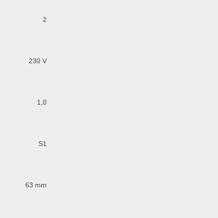
2
230 V
1,0
S1
63 mm