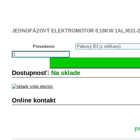
JEDNOFÁZOVÝ ELEKTROMOTOR 0.18KW 1ALJ631-2, 28
Prevedenie
množstvo
Jednofázový
elektromotor
0.18KW
Dostupnosť:
Na sklade
1ALJ631-
2,
2800
ot.
min.
Online kontakt
-1
p